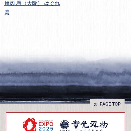
焼肉 堺（大阪） はぐれ
雲
PAGE TOP