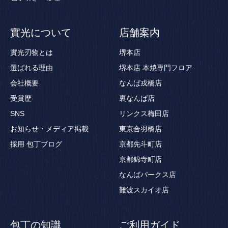
實光について
店舗案内
實光刃物とは
堺本店
選ばれる理由
堺本店 本焼専門フロア
会社概要
なんば戎橋店
受賞歴
裏なんば店
SNS
リンクス梅田店
お知らせ・メディア掲載
東京合羽橋店
採用
包丁ブログ
京都先斗町店
京都錦寺町店
なんばパークス店
難波スカイオ店
包丁の知識
ご利用ガイド