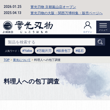
實光刃物 京都嵐山店オープン
2026.01.25
實光刃物の大阪・関西万博特集・販売ページへ
2025.04.13
メニュー
ログイン
：
Yaiba
万能片刃
銀座包丁
砥石
人気ワード
TOP
實光について
料理人への包丁調査
料理人への包丁調査