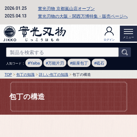
實光刃物 京都嵐山店オープン
2026.01.25
實光刃物の大阪・関西万博特集・販売ページへ
2025.04.13
メニュー
ログイン
：
Yaiba
万能片刃
銀座包丁
砥石
人気ワード
TOP
包丁の知識
詳しい包丁の知識
包丁の構造
包丁の構造