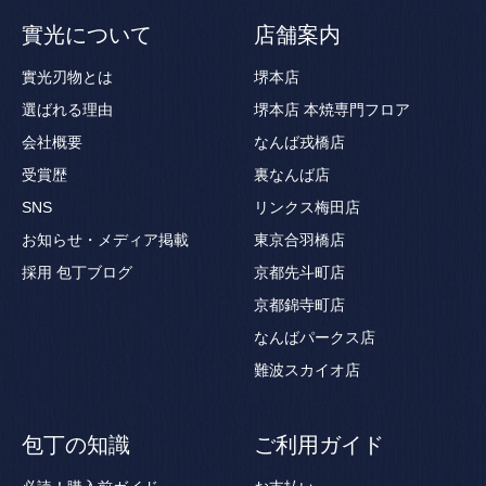
實光について
店舗案内
實光刃物とは
堺本店
選ばれる理由
堺本店 本焼専門フロア
会社概要
なんば戎橋店
受賞歴
裏なんば店
SNS
リンクス梅田店
お知らせ・メディア掲載
東京合羽橋店
採用
包丁ブログ
京都先斗町店
京都錦寺町店
なんばパークス店
難波スカイオ店
包丁の知識
ご利用ガイド