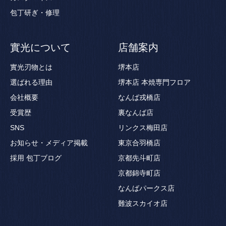
包丁研ぎ・修理
實光について
店舗案内
實光刃物とは
堺本店
選ばれる理由
堺本店 本焼専門フロア
会社概要
なんば戎橋店
受賞歴
裏なんば店
SNS
リンクス梅田店
お知らせ・メディア掲載
東京合羽橋店
採用
包丁ブログ
京都先斗町店
京都錦寺町店
なんばパークス店
難波スカイオ店