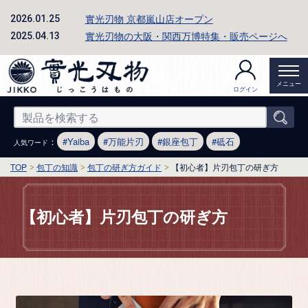
實光刃物 京都嵐山店オープン
2026.01.25
實光刃物の大阪・関西万博特集・販売ページへ
2025.04.13
メニュー
ログイン
：
Yaiba
万能片刃
銀座包丁
砥石
人気ワード
TOP
包丁の知識
包丁の研ぎ方ガイド
【初心者】片刃包丁の研ぎ方
【初心者】片刃包丁の研ぎ方