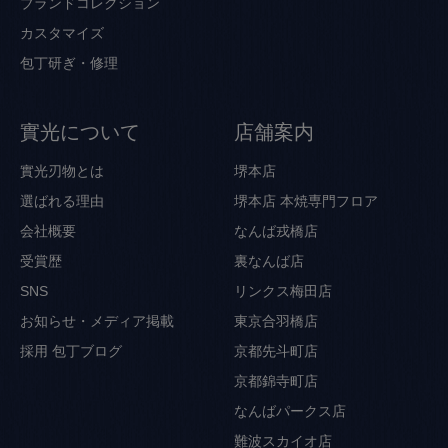
ブランドコレクション
カスタマイズ
包丁研ぎ・修理
實光について
店舗案内
實光刃物とは
堺本店
選ばれる理由
堺本店 本焼専門フロア
会社概要
なんば戎橋店
受賞歴
裏なんば店
SNS
リンクス梅田店
お知らせ・メディア掲載
東京合羽橋店
採用
包丁ブログ
京都先斗町店
京都錦寺町店
なんばパークス店
難波スカイオ店