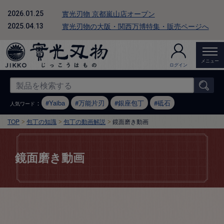
實光刃物 京都嵐山店オープン
2026.01.25
實光刃物の大阪・関西万博特集・販売ページへ
2025.04.13
メニュー
ログイン
：
Yaiba
万能片刃
銀座包丁
砥石
人気ワード
TOP
包丁の知識
包丁の動画解説
鏡面磨き動画
鏡面磨き動画