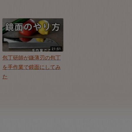
包丁研師が鎌薄刃の包丁
を手作業で鏡面にしてみ
た