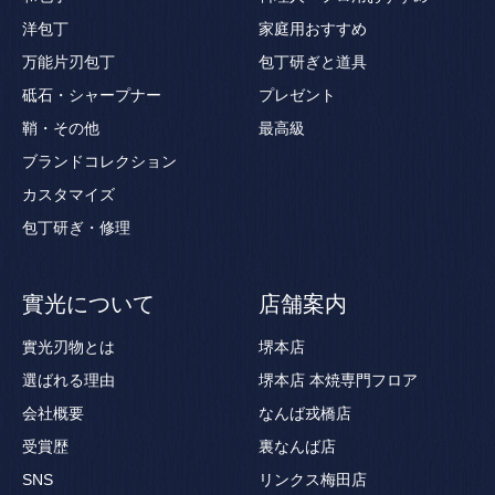
洋包丁
家庭用おすすめ
万能片刃包丁
包丁研ぎと道具
砥石・シャープナー
プレゼント
鞘・その他
最高級
ブランドコレクション
カスタマイズ
包丁研ぎ・修理
實光について
店舗案内
實光刃物とは
堺本店
選ばれる理由
堺本店 本焼専門フロア
会社概要
なんば戎橋店
受賞歴
裏なんば店
SNS
リンクス梅田店