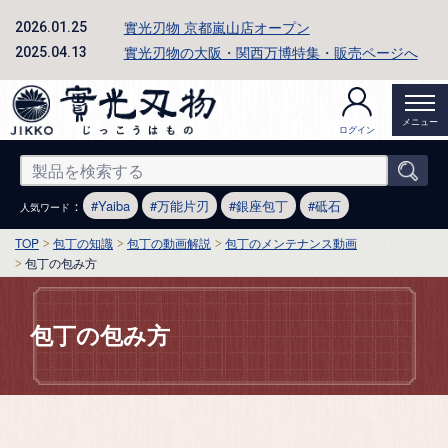
實光刃物 京都嵐山店オープン
2026.01.25
實光刃物の大阪・関西万博特集・販売ページへ
2025.04.13
メニュー
ログイン
：
Yaiba
万能片刃
銀座包丁
砥石
人気ワード
TOP
包丁の知識
包丁の動画解説
包丁のメンテナンス動画
包丁の包み方
包丁の包み方