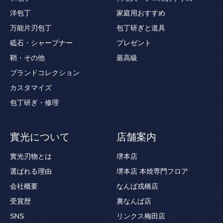
洋包丁
家庭用おすすめ
万能片刃包丁
包丁研ぎと道具
砥石・シャープナー
プレゼント
鞘・その他
最高級
ブランドコレクション
カスタマイズ
包丁研ぎ・修理
實光について
店舗案内
實光刃物とは
堺本店
選ばれる理由
堺本店 本焼専門フロア
会社概要
なんば戎橋店
受賞歴
裏なんば店
SNS
リンクス梅田店