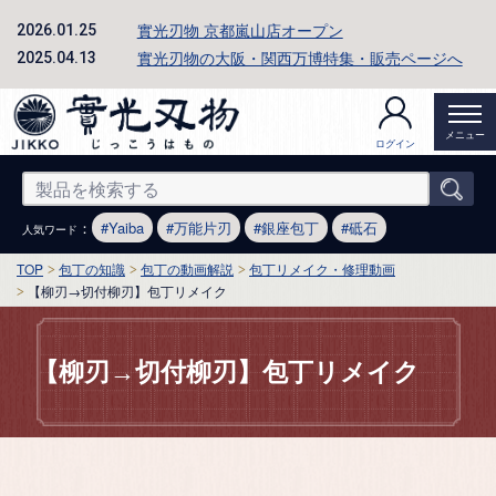
實光刃物 京都嵐山店オープン
2026.01.25
實光刃物の大阪・関西万博特集・販売ページへ
2025.04.13
メニュー
ログイン
：
Yaiba
万能片刃
銀座包丁
砥石
人気ワード
TOP
包丁の知識
包丁の動画解説
包丁リメイク・修理動画
【柳刃→切付柳刃】包丁リメイク
【柳刃→切付柳刃】包丁リメイク