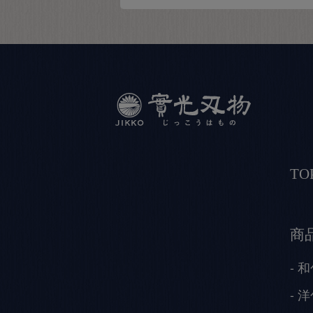
TO
商
和
洋