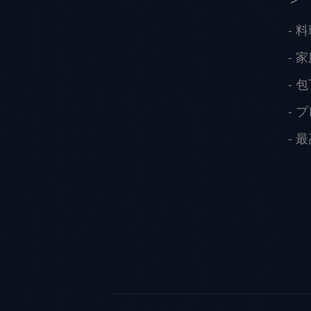
料
家
包
プ
最