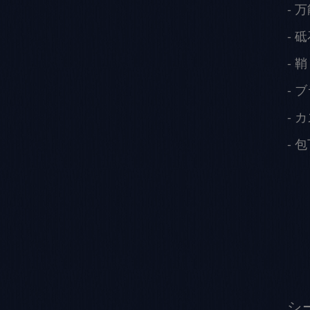
万
砥
鞘
ブ
カ
包
シ