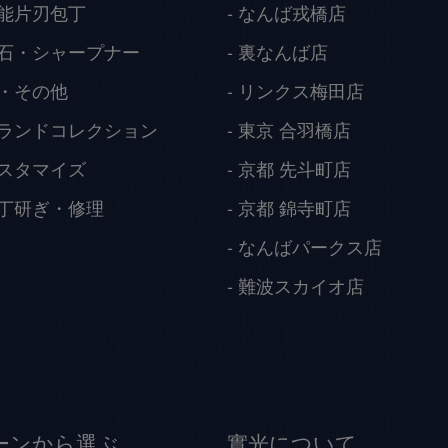
能片刃包丁
なんば戎橋店
石・シャープナー
裏なんば店
・その他
リンクス梅田店
ランドコレクション
東京 合羽橋店
スタマイズ
京都 先斗町店
丁研ぎ・修理
京都 錦寺町店
なんばパークス店
難波スカイオ店
ーンから選ぶ
實光について