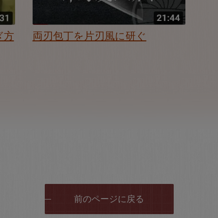
ぎ方
両刃包丁を片刃風に研ぐ
前のページに戻る