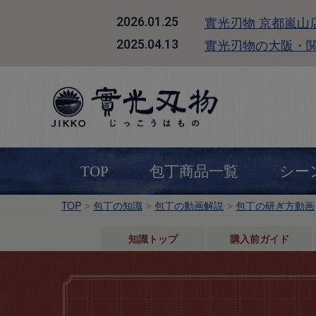
實光刃物 京都嵐山
2026.01.25
實光刃物の大阪・
2025.04.13
TOP
包丁商品一覧
シー
TOP
包丁の知識
包丁の動画解説
包丁の研ぎ方動画
知識トップ
購入前ガイド