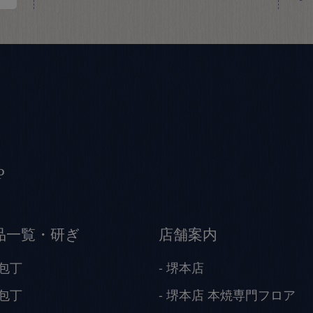
P
品一覧・研ぎ
店舗案内
包丁
堺本店
包丁
堺本店 本焼専門フロア