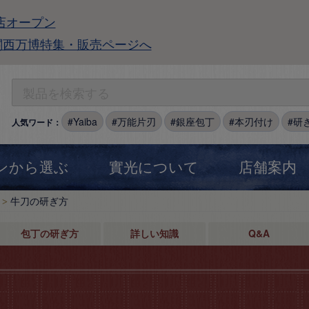
店オープン
関西万博特集・販売ページへ
Yaiba
万能片刃
銀座包丁
本刃付け
研
人気ワード：
ンから選ぶ
實光について
店舗案内
牛刀の研ぎ方
包丁の研ぎ方
詳しい知識
Q&A