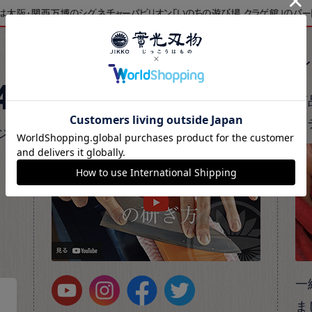
公式SNS
4
實光公式SNSでは、最新情報やおす
商
すめ商品、包丁の知識をご紹介。
ク
ジ
一
ま