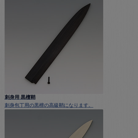
刺身用 黒檀鞘
刺身包丁用の黒檀の高級鞘になります。