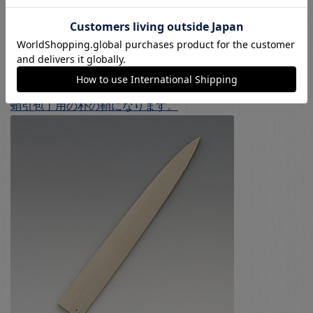
蛸引包丁用
蛸引包丁用の朴の鞘になります。