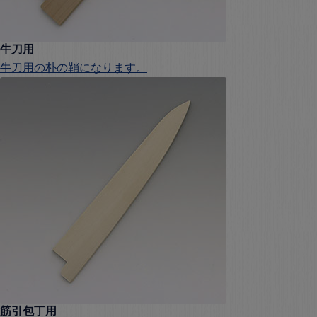
牛刀用
牛刀用の朴の鞘になります。
筋引包丁用