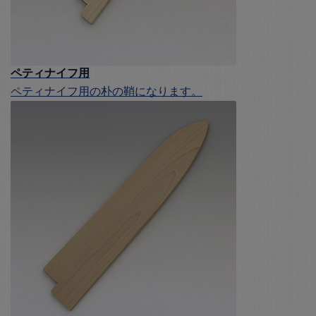
ペティナイフ用
ペティナイフ用の朴の鞘になります。