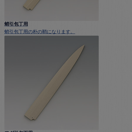
蛸引包丁用
蛸引包丁用の朴の鞘になります。