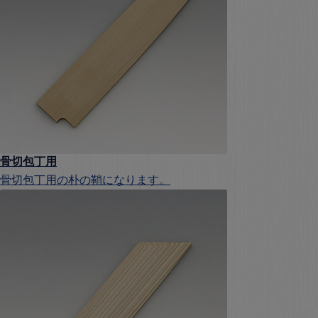
骨切包丁用
骨切包丁用の朴の鞘になります。