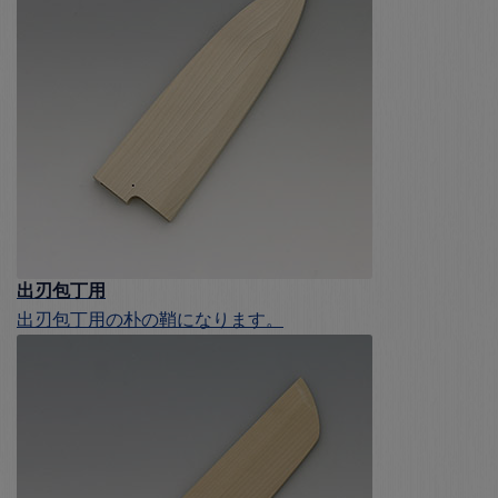
出刃包丁用
出刃包丁用の朴の鞘になります。