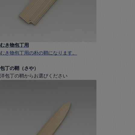
むき物包丁用
むき物包丁用の朴の鞘になります。
包丁の鞘（さや）
洋包丁
の鞘からお選びください