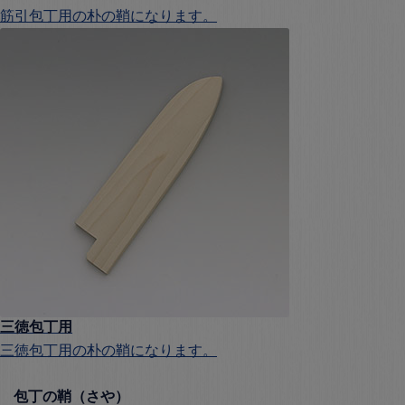
筋引包丁用の朴の鞘になります。
三徳包丁用
三徳包丁用の朴の鞘になります。
包丁の鞘（さや）