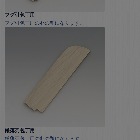
フグ引包丁用
フグ引包丁用の朴の鞘になります。
鎌薄刃包丁用
鎌薄刃包丁用の朴の鞘になります。