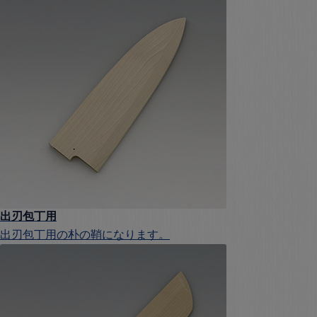
出刃包丁用
出刃包丁用の朴の鞘になります。