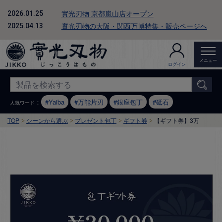
實光刃物 京都嵐山店オープン
2026.01.25
實光刃物の大阪・関西万博特集・販売ページへ
2025.04.13
メニュー
ログイン
：
Yaiba
万能片刃
銀座包丁
砥石
人気ワード
TOP
シーンから選ぶ
プレゼント包丁
ギフト券
【ギフト券】3万