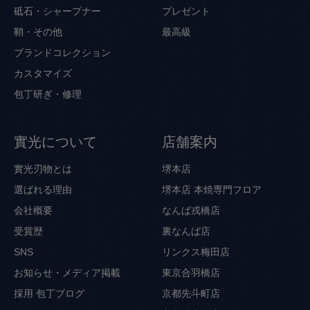
砥石・シャープナー
プレゼント
鞘・その他
最高級
ブランドコレクション
カスタマイズ
包丁研ぎ・修理
實光について
店舗案内
實光刃物とは
堺本店
選ばれる理由
堺本店 本焼専門フロア
会社概要
なんば戎橋店
受賞歴
裏なんば店
SNS
リンクス梅田店
お知らせ・メディア掲載
東京合羽橋店
採用
包丁ブログ
京都先斗町店