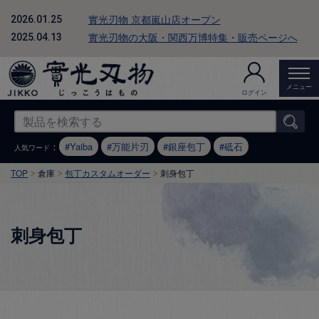
實光刃物 京都嵐山店オープン
2026.01.25
實光刃物の大阪・関西万博特集・販売ページへ
2025.04.13
メニュー
ログイン
：
Yaiba
万能片刃
銀座包丁
砥石
人気ワード
TOP
倉庫
包丁カスタムオーダー
刺身包丁
刺身包丁