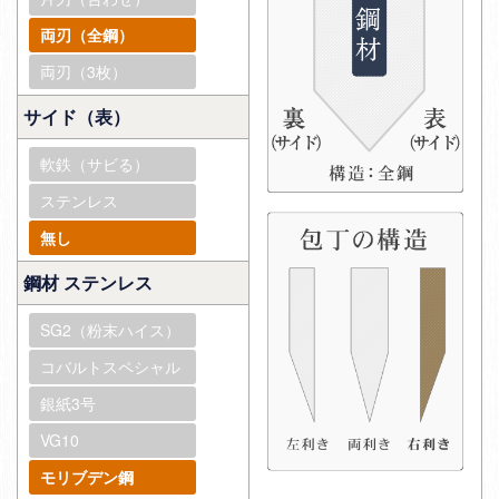
両刃（全鋼）
両刃（3枚）
サイド（表）
軟鉄（サビる）
ステンレス
無し
鋼材 ステンレス
SG2（粉末ハイス）
コバルトスペシャル
銀紙3号
VG10
モリブデン鋼