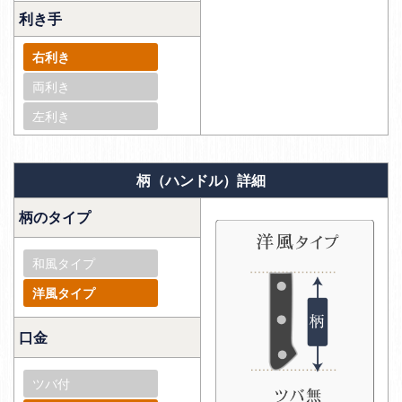
利き手
右利き
両利き
左利き
柄（ハンドル）詳細
柄のタイプ
和風タイプ
洋風タイプ
口金
ツバ付