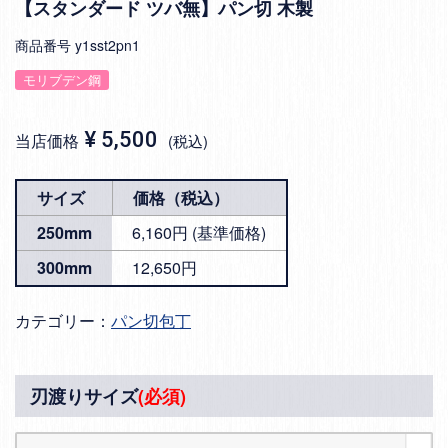
【スタンダード ツバ無】パン切 木製
商品番号
y1sst2pn1
モリブデン鋼
¥
5,500
当店価格
税込
サイズ
価格（税込）
250mm
6,160円 (基準価格)
300mm
12,650円
カテゴリー：
パン切包丁
刃渡りサイズ
(必須)