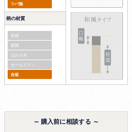
ツバ無
柄の材質
黒檀
紫檀
ほおの木
オールステン
合板
～ 購入前に相談する ～