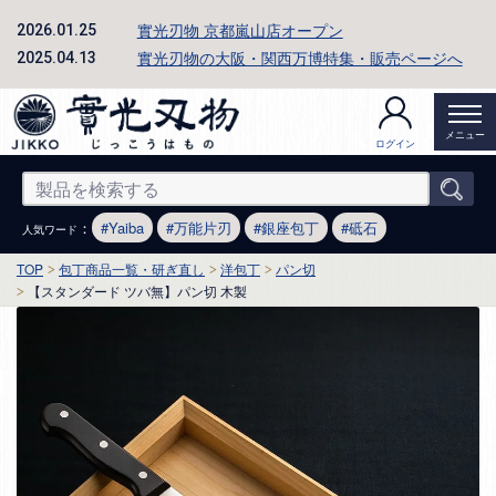
實光刃物 京都嵐山店オープン
2026.01.25
實光刃物の大阪・関西万博特集・販売ページへ
2025.04.13
メニュー
ログイン
：
Yaiba
万能片刃
銀座包丁
砥石
人気ワード
TOP
包丁商品一覧・研ぎ直し
洋包丁
パン切
【スタンダード ツバ無】パン切 木製