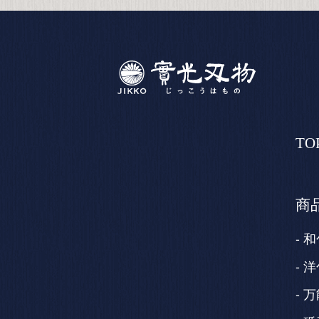
TO
商
和
洋
万