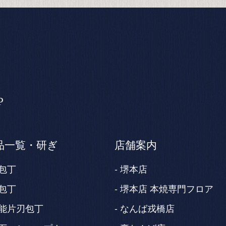
P
品一覧・研ぎ
店舗案内
包丁
堺本店
包丁
堺本店 本焼専門フロア
能片刃包丁
なんば戎橋店