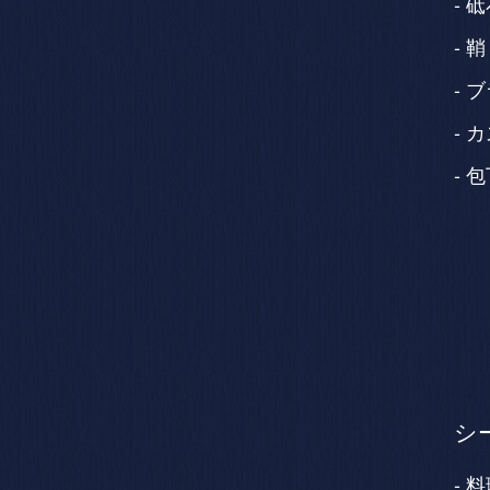
砥
鞘
ブ
カ
包
シ
料