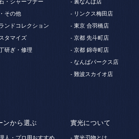
石・シャープナー
裏なんば店
・その他
リンクス梅田店
ランドコレクション
東京 合羽橋店
スタマイズ
京都 先斗町店
丁研ぎ・修理
京都 錦寺町店
なんばパークス店
難波スカイオ店
ーンから選ぶ
實光について
理人・プロ用おすすめ
實光刃物とは