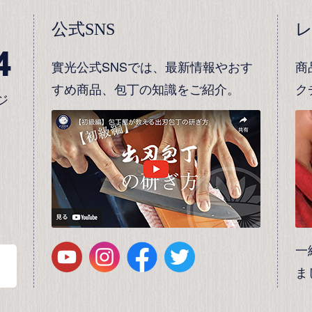
公式SNS
4
實光公式SNSでは、最新情報やおす
商
すめ商品、包丁の知識をご紹介。
ク
ジ
一
ま