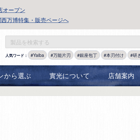
店オープン
関西万博特集・販売ページへ
Yaiba
万能片刃
銀座包丁
本刃付け
研
人気ワード：
ンから選ぶ
實光について
店舗案内