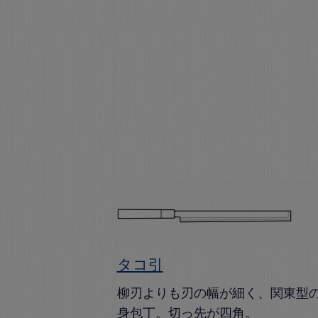
タコ引
柳刃よりも刃の幅が細く、関東型
身包丁。切っ先が四角。