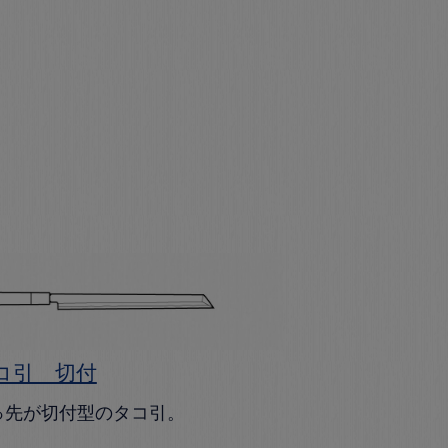
コ引 切付
っ先が切付型のタコ引。