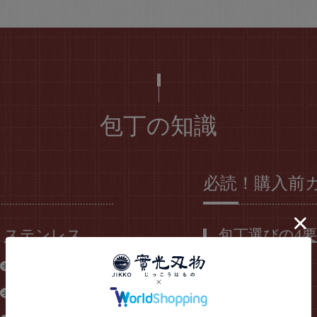
包丁の知識
必読！購入前
ステンレス
包丁選びの4
SG2
包丁の種類
コバルトS
材質（鋼材）