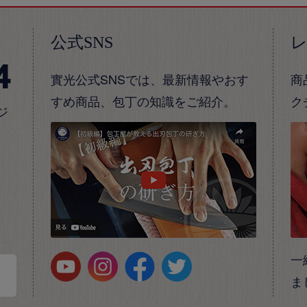
公式SNS
4
實光公式SNSでは、最新情報やおす
商
すめ商品、包丁の知識をご紹介。
ク
ジ
一
ま