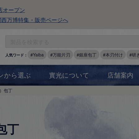
店オープン
関西万博特集・販売ページへ
Yaiba
万能片刃
銀座包丁
本刃付け
研
人気ワード：
ンから選ぶ
實光について
店舗案内
）包丁
包丁