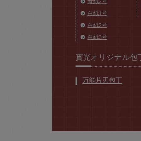
青紙2号
白紙1号
白紙2号
白紙3号
實光オリジナル包
万能片刃包丁