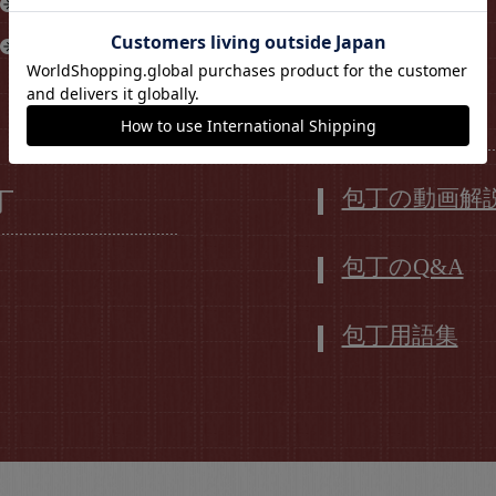
銀紙3号
包丁のサイズ
VG10
包丁の価格
その他の情報
包丁の動画解
丁
包丁のQ&A
包丁用語集