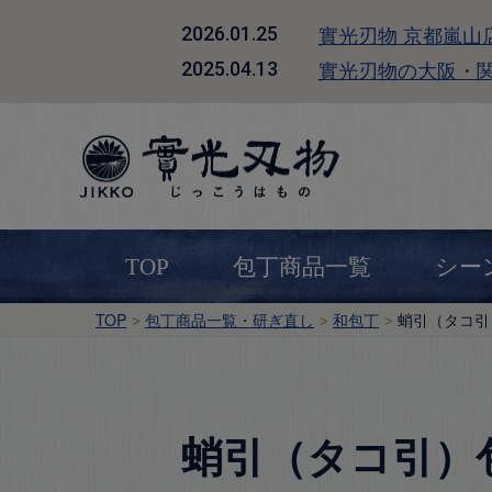
實光刃物 京都嵐山
2026.01.25
實光刃物の大阪・
2025.04.13
TOP
包丁商品一覧
シー
TOP
包丁商品一覧・研ぎ直し
和包丁
蛸引（タコ引
蛸引（タコ引）