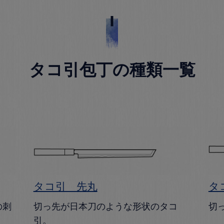
タコ引包丁の種類一覧
タコ引 先丸
タ
の刺
切っ先が日本刀のような形状のタコ
切
引。