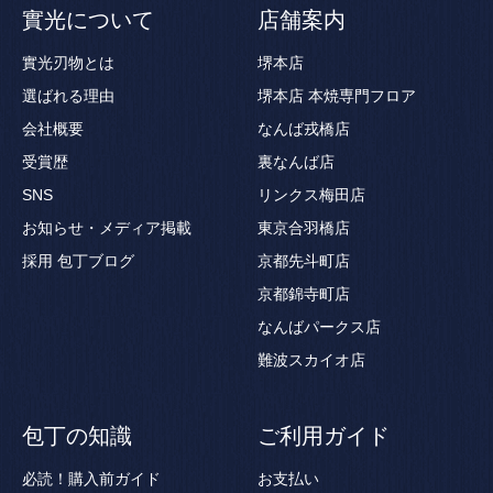
實光について
店舗案内
實光刃物とは
堺本店
選ばれる理由
堺本店 本焼専門フロア
会社概要
なんば戎橋店
受賞歴
裏なんば店
SNS
リンクス梅田店
お知らせ・メディア掲載
東京合羽橋店
採用
包丁ブログ
京都先斗町店
京都錦寺町店
なんばパークス店
難波スカイオ店
包丁の知識
ご利用ガイド
必読！購入前ガイド
お支払い