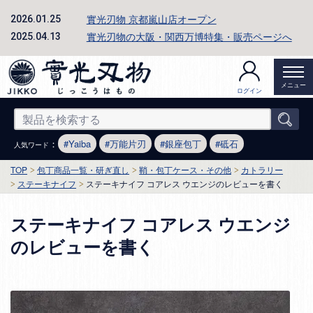
實光刃物 京都嵐山店オープン
2026.01.25
實光刃物の大阪・関西万博特集・販売ページへ
2025.04.13
メニュー
ログイン
：
Yaiba
万能片刃
銀座包丁
砥石
人気ワード
TOP
包丁商品一覧・研ぎ直し
鞘・包丁ケース・その他
カトラリー
ステーキナイフ
ステーキナイフ コアレス ウエンジのレビューを書く
ステーキナイフ コアレス ウエンジ
のレビューを書く