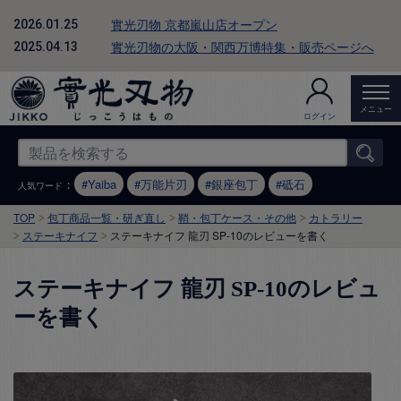
實光刃物 京都嵐山店オープン
2026.01.25
實光刃物の大阪・関西万博特集・販売ページへ
2025.04.13
メニュー
ログイン
：
Yaiba
万能片刃
銀座包丁
砥石
人気ワード
TOP
包丁商品一覧・研ぎ直し
鞘・包丁ケース・その他
カトラリー
ステーキナイフ
ステーキナイフ 龍刃 SP-10のレビューを書く
ステーキナイフ 龍刃 SP-10のレビュ
ーを書く