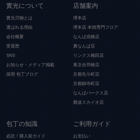
實光について
店舗案内
實光刃物とは
堺本店
選ばれる理由
堺本店 本焼専門フロア
会社概要
なんば戎橋店
受賞歴
裏なんば店
SNS
リンクス梅田店
お知らせ・メディア掲載
東京合羽橋店
採用
包丁ブログ
京都先斗町店
京都錦寺町店
なんばパークス店
難波スカイオ店
包丁の知識
ご利用ガイド
必読！購入前ガイド
お支払い