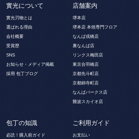
實光について
店舗案内
實光刃物とは
堺本店
選ばれる理由
堺本店 本焼専門フロア
会社概要
なんば戎橋店
受賞歴
裏なんば店
SNS
リンクス梅田店
お知らせ・メディア掲載
東京合羽橋店
採用
包丁ブログ
京都先斗町店
京都錦寺町店
なんばパークス店
難波スカイオ店
包丁の知識
ご利用ガイド
必読！購入前ガイド
お支払い