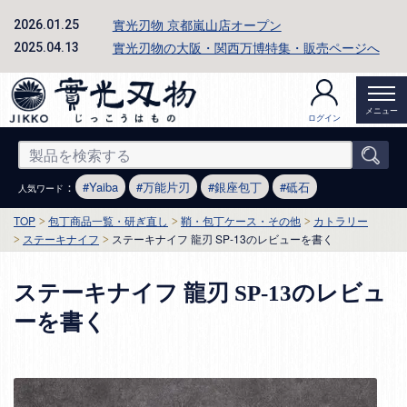
實光刃物 京都嵐山店オープン
2026.01.25
實光刃物の大阪・関西万博特集・販売ページへ
2025.04.13
メニュー
ログイン
：
Yaiba
万能片刃
銀座包丁
砥石
人気ワード
TOP
包丁商品一覧・研ぎ直し
鞘・包丁ケース・その他
カトラリー
ステーキナイフ
ステーキナイフ 龍刃 SP-13のレビューを書く
ステーキナイフ 龍刃 SP-13のレビュ
ーを書く