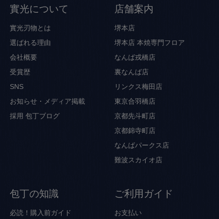
實光について
店舗案内
實光刃物とは
堺本店
選ばれる理由
堺本店 本焼専門フロア
会社概要
なんば戎橋店
受賞歴
裏なんば店
SNS
リンクス梅田店
お知らせ・メディア掲載
東京合羽橋店
採用
包丁ブログ
京都先斗町店
京都錦寺町店
なんばパークス店
難波スカイオ店
包丁の知識
ご利用ガイド
必読！購入前ガイド
お支払い