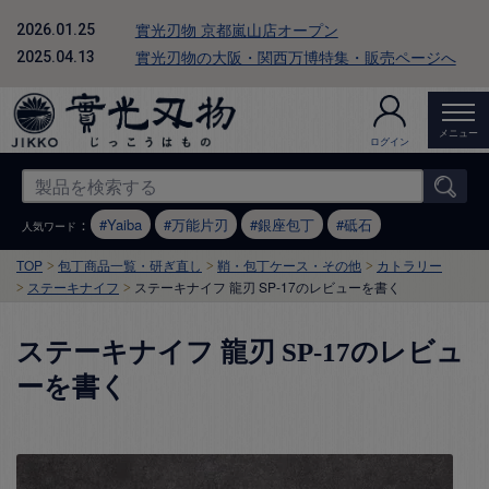
實光刃物 京都嵐山店オープン
2026.01.25
實光刃物の大阪・関西万博特集・販売ページへ
2025.04.13
メニュー
ログイン
：
Yaiba
万能片刃
銀座包丁
砥石
人気ワード
TOP
包丁商品一覧・研ぎ直し
鞘・包丁ケース・その他
カトラリー
ステーキナイフ
ステーキナイフ 龍刃 SP-17のレビューを書く
ステーキナイフ 龍刃 SP-17のレビュ
ーを書く