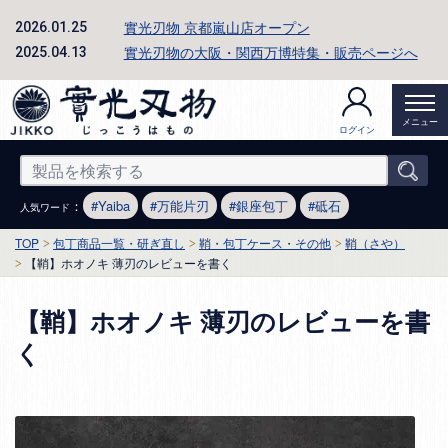
實光刃物 京都嵐山店オープン
2026.01.25
實光刃物の大阪・関西万博特集・販売ページへ
2025.04.13
メニュー
ログイン
：
Yaiba
万能片刃
銀座包丁
砥石
人気ワード
TOP
包丁商品一覧・研ぎ直し
鞘・包丁ケース・その他
鞘（さや）
【鞘】ホオノキ 薄刃のレビューを書く
【鞘】ホオノキ 薄刃のレビューを書
く