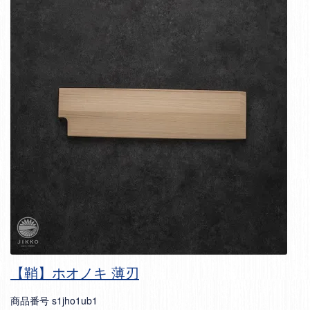
【鞘】ホオノキ 薄刃
商品番号
s1jho1ub1