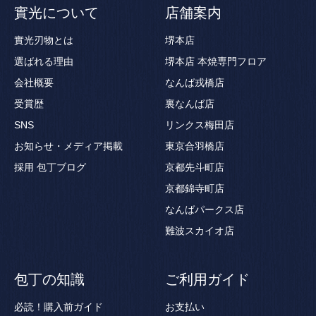
實光について
店舗案内
實光刃物とは
堺本店
選ばれる理由
堺本店 本焼専門フロア
会社概要
なんば戎橋店
受賞歴
裏なんば店
SNS
リンクス梅田店
お知らせ・メディア掲載
東京合羽橋店
採用
包丁ブログ
京都先斗町店
京都錦寺町店
なんばパークス店
難波スカイオ店
包丁の知識
ご利用ガイド
必読！購入前ガイド
お支払い