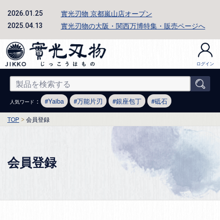
實光刃物 京都嵐山店オープン
2026.01.25
實光刃物の大阪・関西万博特集・販売ページへ
2025.04.13
ログイン
：
Yaiba
万能片刃
銀座包丁
砥石
人気ワード
TOP
会員登録
会員登録