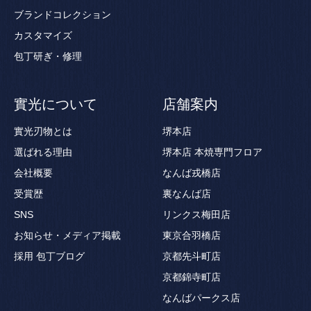
ブランドコレクション
カスタマイズ
包丁研ぎ・修理
實光について
店舗案内
實光刃物とは
堺本店
選ばれる理由
堺本店 本焼専門フロア
会社概要
なんば戎橋店
受賞歴
裏なんば店
SNS
リンクス梅田店
お知らせ・メディア掲載
東京合羽橋店
採用
包丁ブログ
京都先斗町店
京都錦寺町店
なんばパークス店