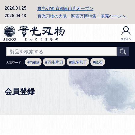
實光刃物 京都嵐山店オープン
2026.01.25
實光刃物の大阪・関西万博特集・販売ページへ
2025.04.13
ログイン
：
Yaiba
万能片刃
銀座包丁
砥石
人気ワード
会員登録