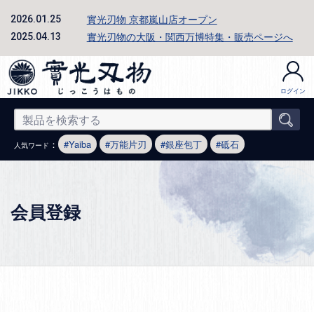
實光刃物 京都嵐山店オープン
2026.01.25
實光刃物の大阪・関西万博特集・販売ページへ
2025.04.13
ログイン
：
Yaiba
万能片刃
銀座包丁
砥石
人気ワード
会員登録