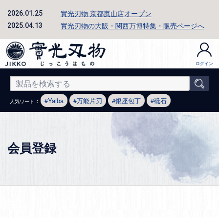
實光刃物 京都嵐山店オープン
2026.01.25
實光刃物の大阪・関西万博特集・販売ページへ
2025.04.13
ログイン
：
Yaiba
万能片刃
銀座包丁
砥石
人気ワード
会員登録