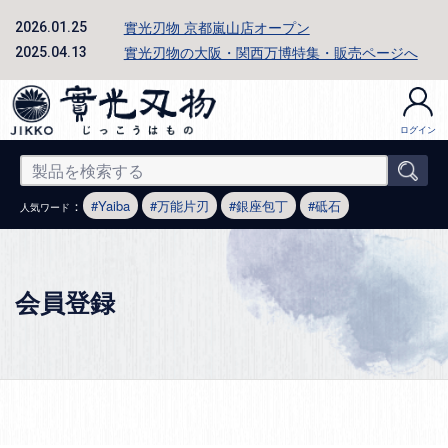
實光刃物 京都嵐山店オープン
2026.01.25
實光刃物の大阪・関西万博特集・販売ページへ
2025.04.13
ログイン
：
Yaiba
万能片刃
銀座包丁
砥石
人気ワード
会員登録