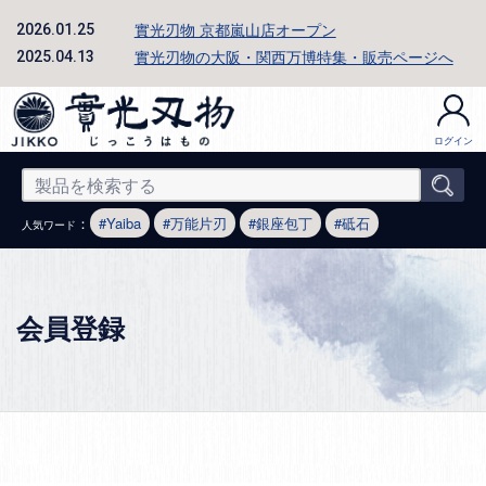
實光刃物 京都嵐山店オープン
2026.01.25
實光刃物の大阪・関西万博特集・販売ページへ
2025.04.13
ログイン
：
Yaiba
万能片刃
銀座包丁
砥石
人気ワード
会員登録