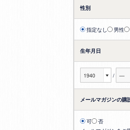
性別
指定なし
男性
生年月日
メールマガジンの購
可
否