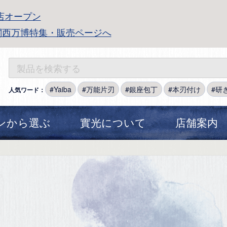
店オープン
関西万博特集・販売ページへ
Yaiba
万能片刃
銀座包丁
本刃付け
研
人気ワード：
ンから選ぶ
實光について
店舗案内