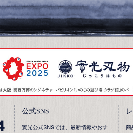
公式SNS
4
實光公式SNSでは、最新情報やおす
商