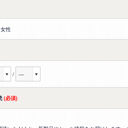
女性
読
(必須)