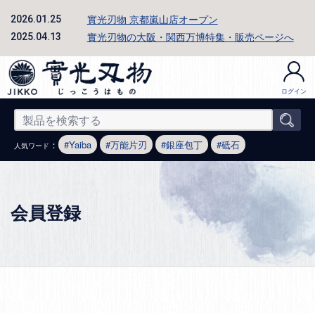
實光刃物 京都嵐山店オープン
2026.01.25
實光刃物の大阪・関西万博特集・販売ページへ
2025.04.13
ログイン
：
Yaiba
万能片刃
銀座包丁
砥石
人気ワード
会員登録