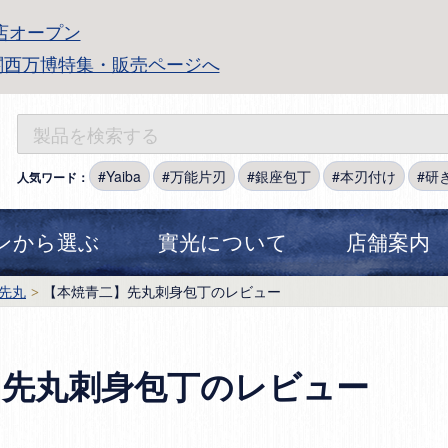
店オープン
関西万博特集・販売ページへ
Yaiba
万能片刃
銀座包丁
本刃付け
研
人気ワード：
ンから選ぶ
實光について
店舗案内
先丸
【本焼青二】先丸刺身包丁のレビュー
】先丸刺身包丁のレビュー