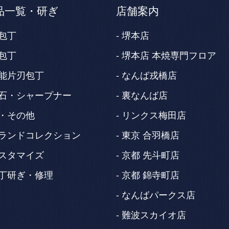
品一覧・研ぎ
店舗案内
包丁
堺本店
包丁
堺本店 本焼専門フロア
能片刃包丁
なんば戎橋店
石・シャープナー
裏なんば店
・その他
リンクス梅田店
ランドコレクション
東京 合羽橋店
スタマイズ
京都 先斗町店
丁研ぎ・修理
京都 錦寺町店
なんばパークス店
難波スカイオ店