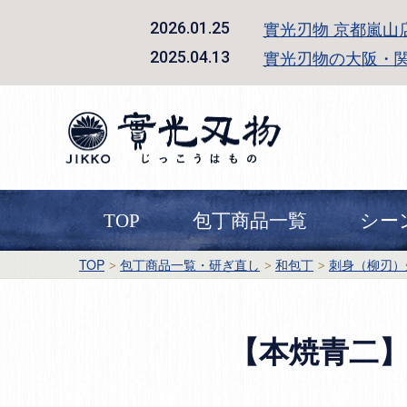
實光刃物 京都嵐山
2026.01.25
實光刃物の大阪・
2025.04.13
TOP
包丁商品一覧
シー
TOP
包丁商品一覧・研ぎ直し
和包丁
刺身（柳刃）
【本焼青二