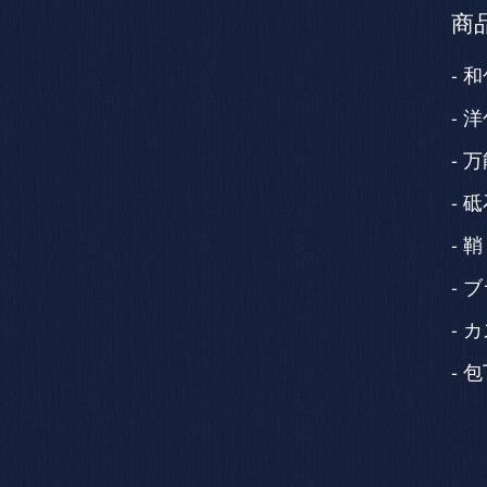
商
和
洋
万
砥
鞘
ブ
カ
包