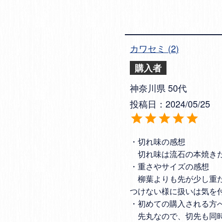
カワセミ
2
購入者
神奈川県
50代
投稿日
2024/05/25
・切れ味の感想

　切れ味は流石の本焼き
・重さやサイズの感想

　柳葉よりも先が少し重
つけない様に扱いは気を
・初めての購入される方へ
　先丸なので、切先も同