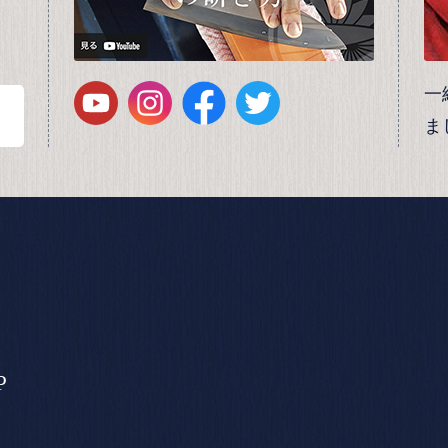
一
ま
P