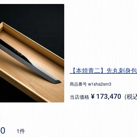
【本焼青二】先丸刺身包
商品番号
w1sha2sm3
税
¥
173,470
当店価格
00
1