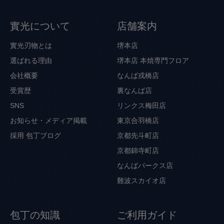
實光について
店舗案内
實光刃物とは
堺本店
選ばれる理由
堺本店 本焼専門フロア
会社概要
なんば戎橋店
受賞歴
裏なんば店
SNS
リンクス梅田店
お知らせ・メディア掲載
東京合羽橋店
採用
包丁ブログ
京都先斗町店
京都錦寺町店
なんばパークス店
難波スカイオ店
包丁の知識
ご利用ガイド