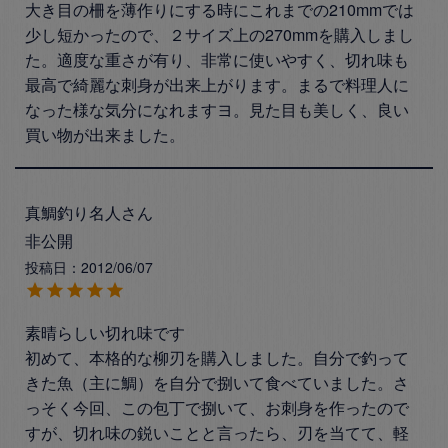
大き目の柵を薄作りにする時にこれまでの210mmでは
少し短かったので、２サイズ上の270mmを購入しまし
た。適度な重さが有り、非常に使いやすく、切れ味も
最高で綺麗な刺身が出来上がります。まるで料理人に
なった様な気分になれますヨ。見た目も美しく、良い
買い物が出来ました。
真鯛釣り名人さん
非公開
投稿日
2012/06/07
素晴らしい切れ味です

初めて、本格的な柳刃を購入しました。自分で釣って
きた魚（主に鯛）を自分で捌いて食べていました。さ
っそく今回、この包丁で捌いて、お刺身を作ったので
すが、切れ味の鋭いことと言ったら、刃を当てて、軽