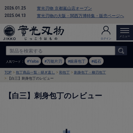
實光刃物 京都嵐山店オープン
2026.01.25
實光刃物の大阪・関西万博特集・販売ページへ
2025.04.13
メニュー
ログイン
：
Yaiba
万能片刃
銀座包丁
砥石
人気ワード
TOP
包丁商品一覧・研ぎ直し
和包丁
刺身包丁・柳刃包丁
【白三】刺身包丁のレビュー
【白三】刺身包丁のレビュー