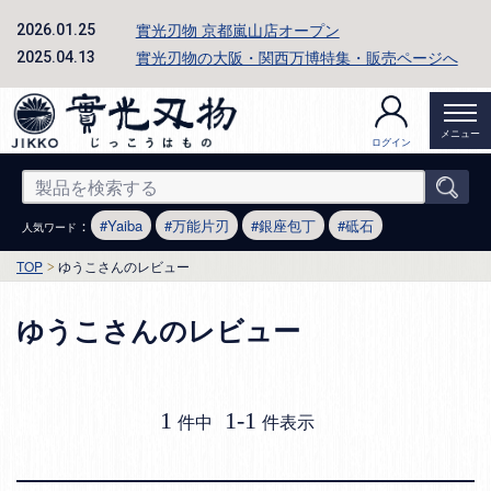
實光刃物 京都嵐山店オープン
2026.01.25
實光刃物の大阪・関西万博特集・販売ページへ
2025.04.13
メニュー
ログイン
：
Yaiba
万能片刃
銀座包丁
砥石
人気ワード
TOP
ゆうこさんのレビュー
ゆうこさんのレビュー
1
1
-
1
件中
件表示