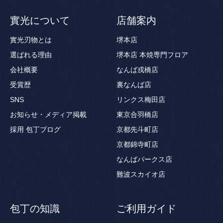
實光について
店舗案内
實光刃物とは
堺本店
選ばれる理由
堺本店 本焼専門フロア
会社概要
なんば戎橋店
受賞歴
裏なんば店
SNS
リンクス梅田店
お知らせ・メディア掲載
東京合羽橋店
採用
包丁ブログ
京都先斗町店
京都錦寺町店
なんばパークス店
難波スカイオ店
包丁の知識
ご利用ガイド