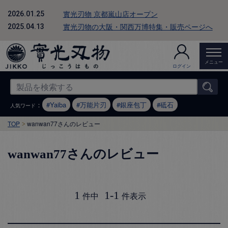
實光刃物 京都嵐山店オープン
2026.01.25
實光刃物の大阪・関西万博特集・販売ページへ
2025.04.13
メニュー
ログイン
：
Yaiba
万能片刃
銀座包丁
砥石
人気ワード
TOP
wanwan77さんのレビュー
wanwan77さんのレビュー
1
1
-
1
件中
件表示