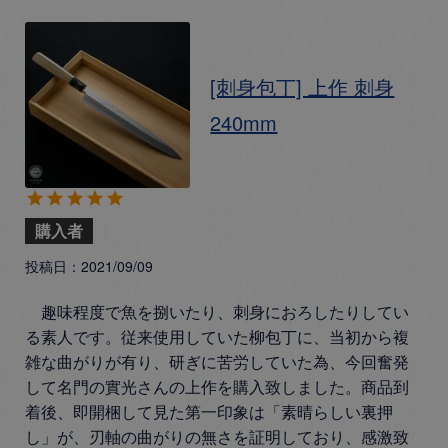
[刺身包丁] 上作 刺身
240mm
購入者
投稿日
2021/09/09
　趣味程度で魚を捌いたり、刺身におろしたりしてい
る素人です。従来使用していた柳包丁に、当初から複
雑な曲がりが有り、研ぎに苦労していた為、今回奮発
して名門の實光さんの上作を購入致しました。商品到
着後、即開梱して見た第一印象は「素晴らしい裏押
し」が、刃軸の曲がりの無さを証明しており、感激致