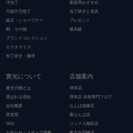
洋包丁
家庭用おすすめ
万能片刃包丁
包丁研ぎと道具
砥石・シャープナー
プレゼント
鞘・その他
最高級
ブランドコレクション
カスタマイズ
包丁研ぎ・修理
實光について
店舗案内
實光刃物とは
堺本店
選ばれる理由
堺本店 本焼専門フロア
会社概要
なんば戎橋店
受賞歴
裏なんば店
SNS
リンクス梅田店
お知らせ・メディア掲載
東京合羽橋店