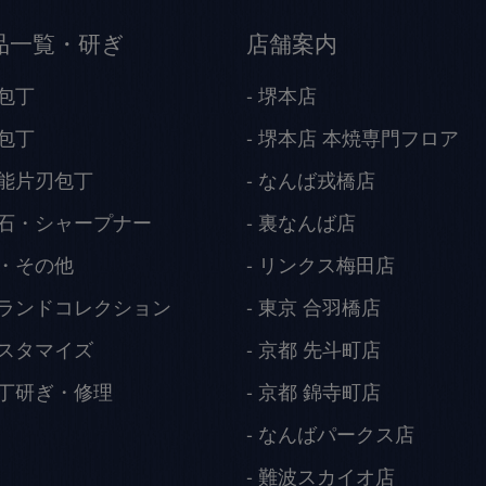
品一覧・研ぎ
店舗案内
包丁
堺本店
包丁
堺本店 本焼専門フロア
能片刃包丁
なんば戎橋店
石・シャープナー
裏なんば店
・その他
リンクス梅田店
ランドコレクション
東京 合羽橋店
スタマイズ
京都 先斗町店
丁研ぎ・修理
京都 錦寺町店
なんばパークス店
難波スカイオ店