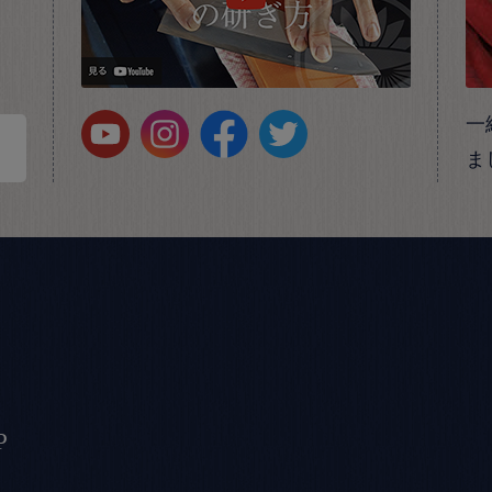
一
ま
P