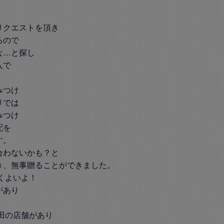
クエストを頂き

ので

…と探し

で

つけ

では

つけ

を

。

わないかも？と

、無事贈ることができました。

くよいよ！

あり

田の店舗があり
