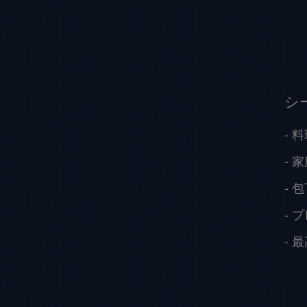
シ
料
家
包
プ
最