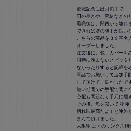
退職記念に出刃包丁で

刃の長さや、素材などのリ
退職後は、関西から離れる
できれば堺の包丁が良いな
こちらの商品を３文字名入
オーダーしました。

注文後に、包丁カバーをみ
同時に頼まないとピッタリ
なかったりすると記載をみ
電話でお願いして追加手配
して頂けて、良かったです
短い期間での手配で間に合
心配も問題なく手元に届き
その後、魚を裁いて 物凄
切れ味最高だよ！と連絡が
喜んで頂けました。

大阪駅 近くのリンクス梅