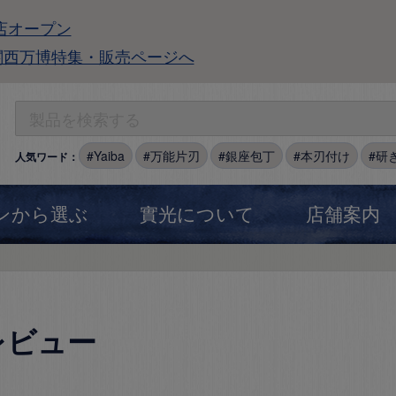
店オープン
関西万博特集・販売ページへ
Yaiba
万能片刃
銀座包丁
本刃付け
研
人気ワード：
ンから選ぶ
實光について
店舗案内
レビュー