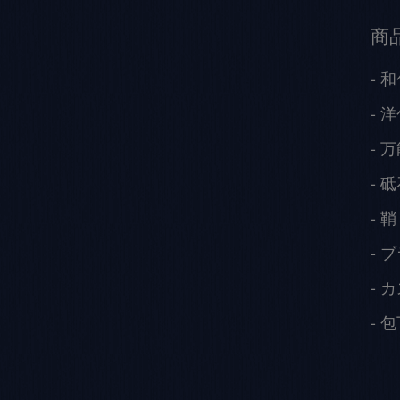
商
和
洋
万
砥
鞘
ブ
カ
包