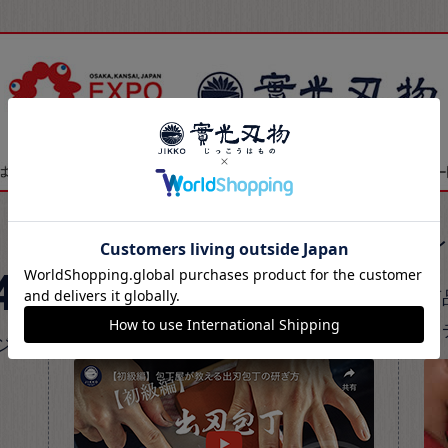
公式SNS
4
實光公式SNSでは、最新情報やおす
商
すめ商品、包丁の知識をご紹介。
ク
ジ