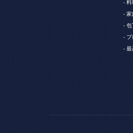
料
家
包
プ
最