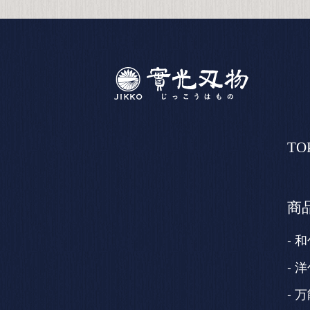
TO
商
和
洋
万