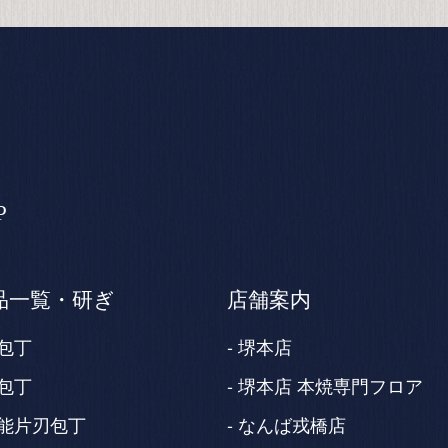
P
品一覧・研ぎ
店舗案内
包丁
堺本店
包丁
堺本店 本焼専門フロア
能片刃包丁
なんば戎橋店