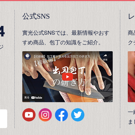
公式SNS
4
實光公式SNSでは、最新情報やおす
商
すめ商品、包丁の知識をご紹介。
ク
ジ
一
ま