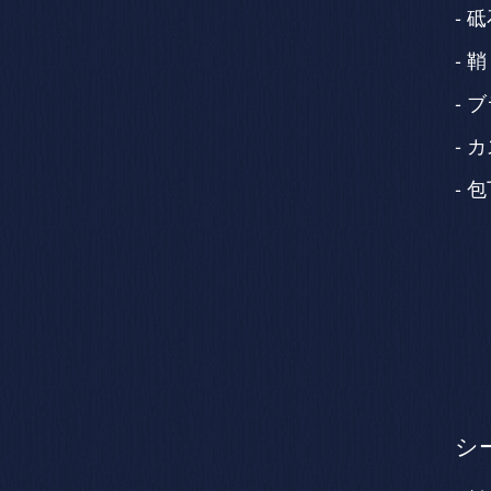
砥
鞘
ブ
カ
包
シ