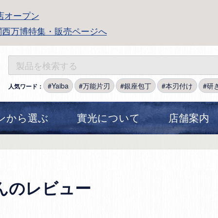
店オープン
関西万博特集・販売ページへ
Yaiba
万能片刃
銀座包丁
本刃付け
研
人気ワード：
ンから選ぶ
實光について
店舗案内
さんのレビュー