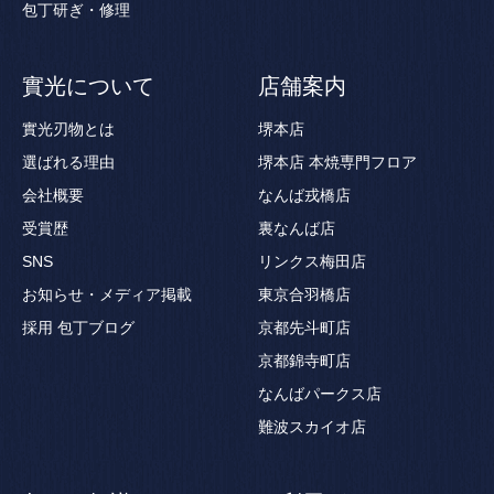
包丁研ぎ・修理
實光について
店舗案内
實光刃物とは
堺本店
選ばれる理由
堺本店 本焼専門フロア
会社概要
なんば戎橋店
受賞歴
裏なんば店
SNS
リンクス梅田店
お知らせ・メディア掲載
東京合羽橋店
採用
包丁ブログ
京都先斗町店
京都錦寺町店
なんばパークス店
難波スカイオ店