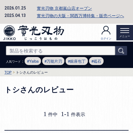
實光刃物 京都嵐山店オープン
2026.01.25
實光刃物の大阪・関西万博特集・販売ページへ
2025.04.13
メニュー
ログイン
：
Yaiba
万能片刃
銀座包丁
砥石
人気ワード
TOP
トシさんのレビュー
トシさんのレビュー
1
1
-
1
件中
件表示