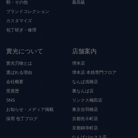
鞘・その他
最高級
ブランドコレクション
カスタマイズ
包丁研ぎ・修理
實光について
店舗案内
實光刃物とは
堺本店
選ばれる理由
堺本店 本焼専門フロア
会社概要
なんば戎橋店
受賞歴
裏なんば店
SNS
リンクス梅田店
お知らせ・メディア掲載
東京合羽橋店
採用
包丁ブログ
京都先斗町店
京都錦寺町店
なんばパークス店