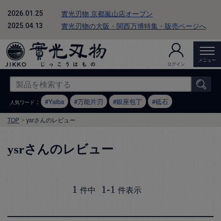
實光刃物 京都嵐山店オープン
2026.01.25
實光刃物の大阪・関西万博特集・販売ページへ
2025.04.13
メニュー
ログイン
：
Yaiba
万能片刃
銀座包丁
砥石
人気ワード
TOP
ysrさんのレビュー
ysrさんのレビュー
1
1
-
1
件中
件表示