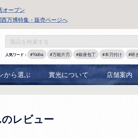
店オープン
関西万博特集・販売ページへ
Yaiba
万能片刃
銀座包丁
本刃付け
研
人気ワード：
ンから選ぶ
實光について
店舗案内
んのレビュー