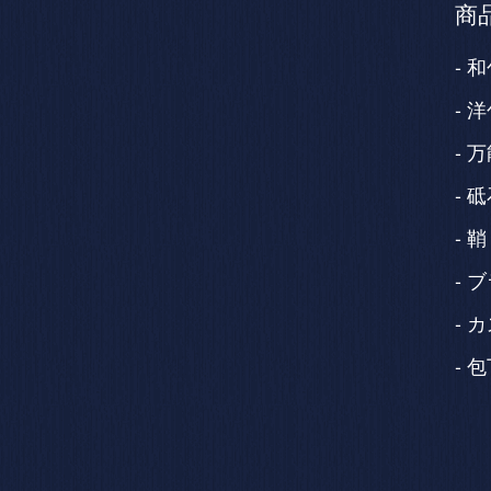
商
和
洋
万
砥
鞘
ブ
カ
包