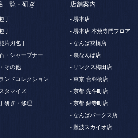
品一覧・研ぎ
店舗案内
包丁
堺本店
包丁
堺本店 本焼専門フロア
能片刃包丁
なんば戎橋店
石・シャープナー
裏なんば店
・その他
リンクス梅田店
ランドコレクション
東京 合羽橋店
スタマイズ
京都 先斗町店
丁研ぎ・修理
京都 錦寺町店
なんばパークス店
難波スカイオ店