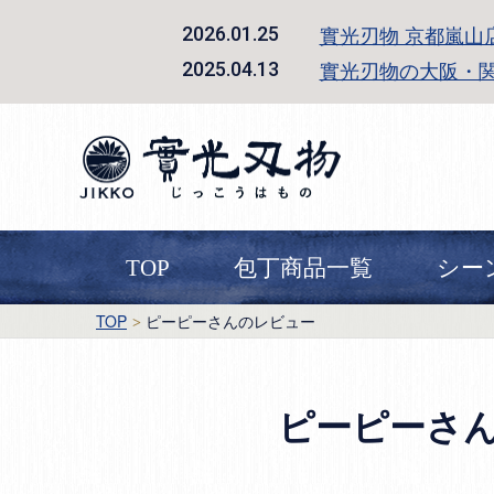
實光刃物 京都嵐山
2026.01.25
實光刃物の大阪・
2025.04.13
TOP
包丁商品一覧
シー
TOP
ピーピーさんのレビュー
ピーピーさ