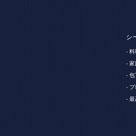
シ
料
家
包
プ
最