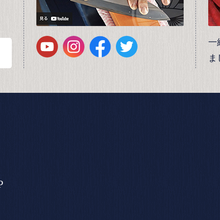
一
ま
P