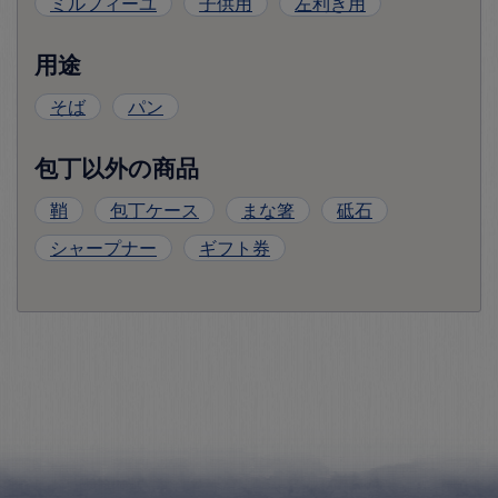
ミルフィーユ
子供用
左利き用
用途
そば
パン
包丁以外の商品
鞘
包丁ケース
まな箸
砥石
シャープナー
ギフト券