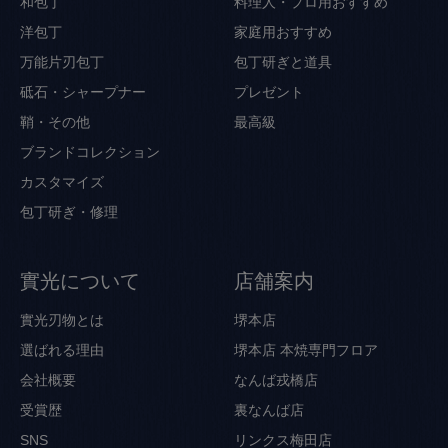
和包丁
料理人・プロ用おすすめ
洋包丁
家庭用おすすめ
万能片刃包丁
包丁研ぎと道具
砥石・シャープナー
プレゼント
鞘・その他
最高級
ブランドコレクション
カスタマイズ
包丁研ぎ・修理
實光について
店舗案内
實光刃物とは
堺本店
選ばれる理由
堺本店 本焼専門フロア
会社概要
なんば戎橋店
受賞歴
裏なんば店
SNS
リンクス梅田店