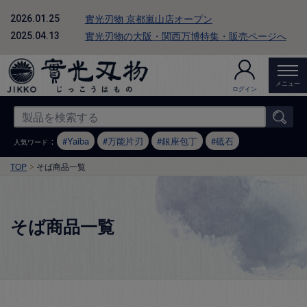
實光刃物 京都嵐山店オープン
2026.01.25
實光刃物の大阪・関西万博特集・販売ページへ
2025.04.13
メニュー
ログイン
：
Yaiba
万能片刃
銀座包丁
砥石
人気ワード
TOP
そば商品一覧
そば商品一覧