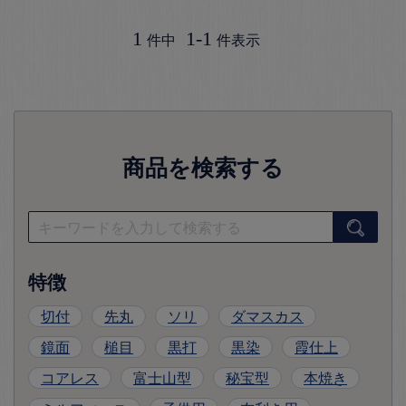
1
1
-
1
件中
件表示
商品を検索する
特徴
切付
先丸
ソリ
ダマスカス
鏡面
槌目
黒打
黒染
霞仕上
コアレス
富士山型
秘宝型
本焼き