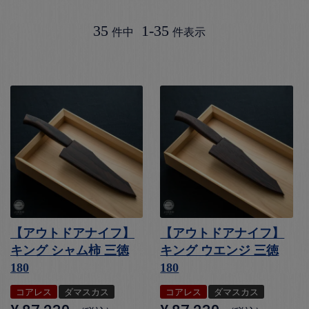
35
1
-
35
件中
件表示
【アウトドアナイフ】
【アウトドアナイフ】
キング シャム柿 三徳
キング ウエンジ 三徳
180
180
コアレス
ダマスカス
コアレス
ダマスカス