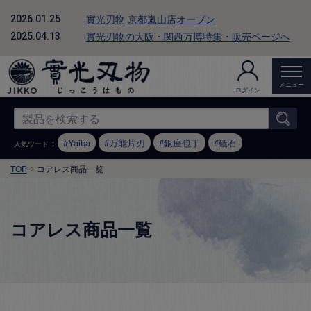
實光刃物 京都嵐山店オープン
2026.01.25
實光刃物の大阪・関西万博特集・販売ページへ
2025.04.13
メニュー
ログイン
：
Yaiba
万能片刃
銀座包丁
砥石
人気ワード
TOP
コアレス商品一覧
コアレス商品一覧