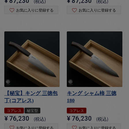
¥
87,230
¥
87,230
税込
税込
お気に入りに登録する
お気に入りに登録する
【秘宝】キング 三徳包
キング シャム柿 三徳
丁(コアレス)
180
コアレス
秘宝型
コアレス
¥
76,230
¥
76,230
税込
税込
お気に入りに登録する
お気に入りに登録する