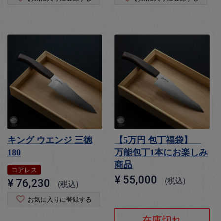
キング ウエンジ 三徳
【5万円 包丁福袋】
180
万能包丁1本にお楽しみ
商品
コアレス
¥
55,000
税込
¥
76,230
税込
お気に入りに登録する
在庫切れ