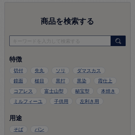
商品を検索する
特徴
切付
先丸
ソリ
ダマスカス
鏡面
槌目
黒打
黒染
霞仕上
コアレス
富士山型
秘宝型
本焼き
ミルフィーユ
子供用
左利き用
用途
そば
パン