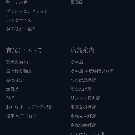
鞘・その他
最高級
ブランドコレクション
カスタマイズ
包丁研ぎ・修理
實光について
店舗案内
實光刃物とは
堺本店
選ばれる理由
堺本店 本焼専門フロア
会社概要
なんば戎橋店
受賞歴
裏なんば店
SNS
リンクス梅田店
お知らせ・メディア掲載
東京合羽橋店
採用
包丁ブログ
京都先斗町店
京都錦寺町店
なんばパークス店