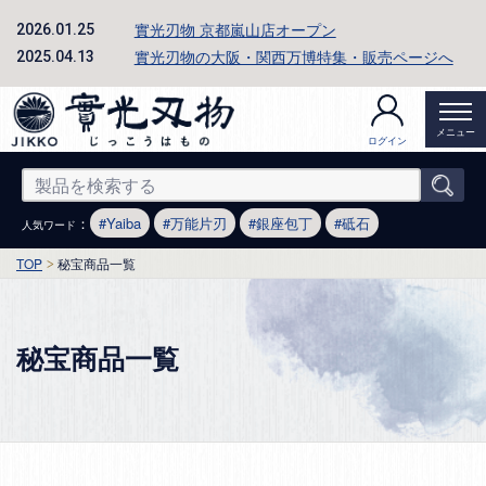
實光刃物 京都嵐山店オープン
2026.01.25
實光刃物の大阪・関西万博特集・販売ページへ
2025.04.13
メニュー
ログイン
：
Yaiba
万能片刃
銀座包丁
砥石
人気ワード
TOP
秘宝商品一覧
秘宝商品一覧