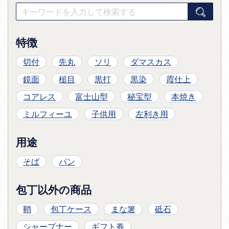
特徴
切付
先丸
ソリ
ダマスカス
鏡面
槌目
黒打
黒染
霞仕上
コアレス
富士山型
秘宝型
本焼き
ミルフィーユ
子供用
左利き用
用途
そば
パン
包丁以外の商品
鞘
包丁ケース
まな箸
砥石
シャープナー
ギフト券