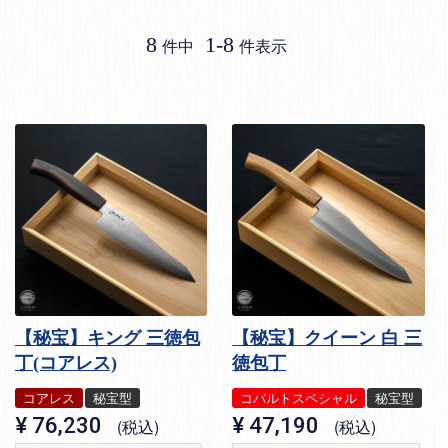
8
1
-
8
件中
件表示
【秘宝】キング 三徳包
【秘宝】クイーン 白 三
丁(コアレス)
徳包丁
コアレス
秘宝型
コバルトスペシャル
秘宝型
¥
76,230
¥
47,190
税込
税込