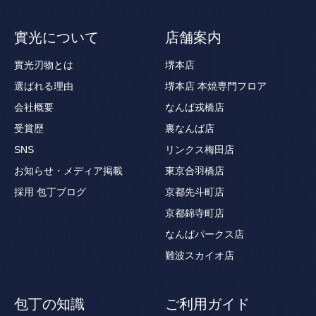
實光について
店舗案内
實光刃物とは
堺本店
選ばれる理由
堺本店 本焼専門フロア
会社概要
なんば戎橋店
受賞歴
裏なんば店
SNS
リンクス梅田店
お知らせ・メディア掲載
東京合羽橋店
採用
包丁ブログ
京都先斗町店
京都錦寺町店
なんばパークス店
難波スカイオ店
包丁の知識
ご利用ガイド