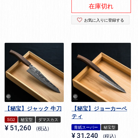
在庫切れ
お気に入りに登録する
【秘宝】ジャック 牛刀
【秘宝】ジョーカーペ
ティ
SG2
秘宝型
ダマスカス
¥
51,260
青紙スーパー
秘宝型
税込
¥
31,240
税込