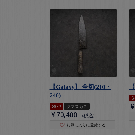
【Galaxy】 全切(210・
【
240)
S
¥
SG2
ダマスカス
¥
70,400
税込
お気に入りに登録する