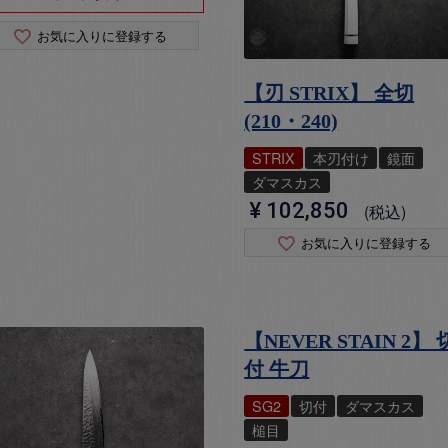
お気に入りに登録する
【刃 STRIX】 全切
(210・240)
STRIX
本刃付け
鏡面
ダマスカス
¥
102,850
税込
お気に入りに登録する
【NEVER STAIN 2】 
付 牛刀
SG2
切付
ダマスカス
槌目