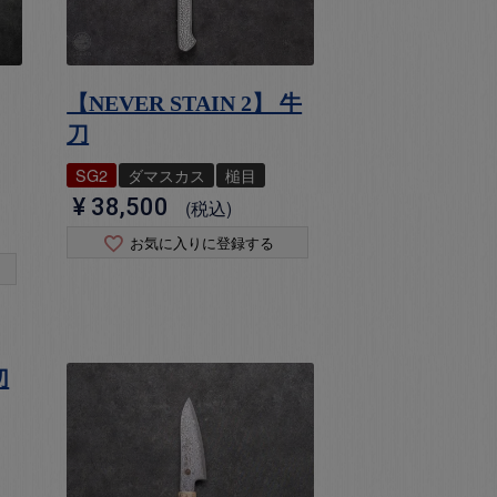
【NEVER STAIN 2】 牛
刀
SG2
ダマスカス
槌目
¥
38,500
税込
お気に入りに登録する
切