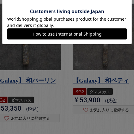
Galaxy】 和パーリン
【Galaxy】 和ペティ
グ
SG2
ダマスカス
¥
53,900
G2
ダマスカス
税込
53,350
税込
お気に入りに登録する
お気に入りに登録する