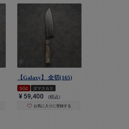
【Galaxy】 全切(165)
SG2
ダマスカス
¥
59,400
税込
お気に入りに登録する