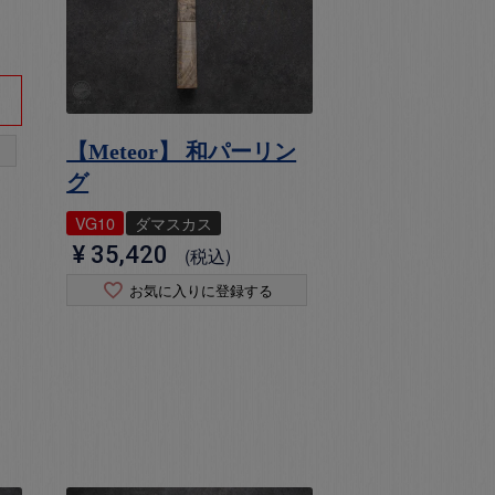
【Meteor】 和パーリン
グ
VG10
ダマスカス
¥
35,420
税込
お気に入りに登録する