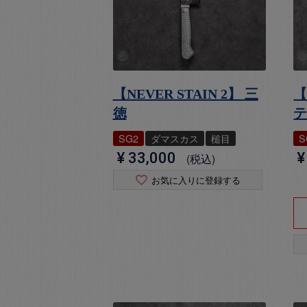
【NEVER STAIN 2】 三
【
徳
SG2
ダマスカス
槌目
S
¥
33,000
¥
税込
お気に入りに登録する