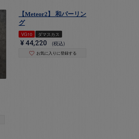
【Meteor2】 和パーリン
グ
VG10
ダマスカス
¥
44,220
税込
お気に入りに登録する