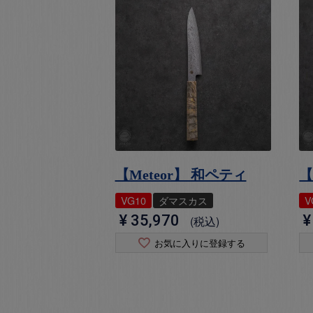
【Meteor】 和ペティ
【
VG10
ダマスカス
V
¥
35,970
¥
税込
お気に入りに登録する