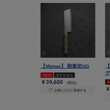
【Meteor】 和菜切165
【
VG10
ダマスカス
¥
39,600
S
税込
¥
お気に入りに登録する