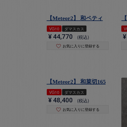
【Meteor2】 和ペティ
【
VG10
ダマスカス
V
¥
44,770
¥
税込
お気に入りに登録する
【Meteor2】 和菜切165
VG10
ダマスカス
¥
48,400
税込
お気に入りに登録する