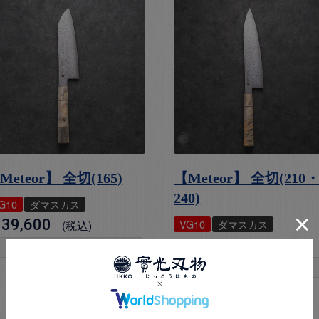
Meteor】 全切(165)
【Meteor】 全切(210
240)
G10
ダマスカス
39,600
VG10
ダマスカス
税込
¥
46,970
税込
お気に入りに登録する
お気に入りに登録する