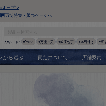
店オープン
関西万博特集・販売ページへ
Yaiba
万能片刃
銀座包丁
本刃付け
研
人気ワード：
ンから選ぶ
實光について
店舗案内