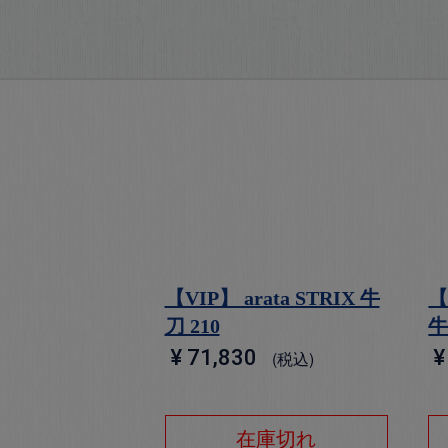
【VIP】 arata STRIX 牛
【
刀 210
牛
¥
71,830
¥
税込
在庫切れ