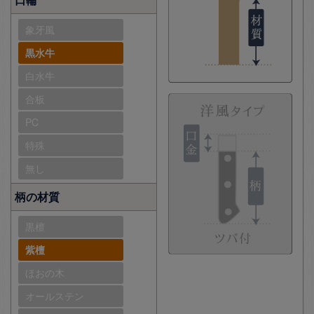
象牙風
黒水牛
白水牛
合板
PC
特殊
無し
柄の材質
黒檀
紫檀
ほおの木
オールステン