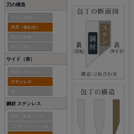
刃の構造
片刃（本焼）
片刃（合わせ）
両刃（全鋼）
両刃（3枚）
サイド（表）
軟鉄（サビる）
ステンレス
無し
鋼材 ステンレス
SG2（粉末ハイス）
コバルトスペシャル