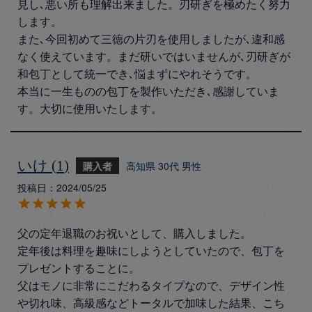
見し､悪い所も理解出来ました。刃研ぎを極めたく努力
します。

また､今回初めて三徳の片刃を使用しましたが､違和感
なく使えています。まだ研いではいませんが､刃研ぎが
和包丁として統一でき､悩まずにやれそうです。

本当に一生ものの包丁を製作いただき､感謝していま
す。大切に使用いたします。
いけ
1
購入者
高知県
30代
男性
投稿日
2024/05/25
父の定年退職のお祝いとして、購入しました。

定年後は料理を趣味にしようとしていたので、包丁を
プレゼントすることに。

父はモノに非常にこだわるタイプなので、デザイン性
や切れ味、高級感などトータルで加味した結果、こち