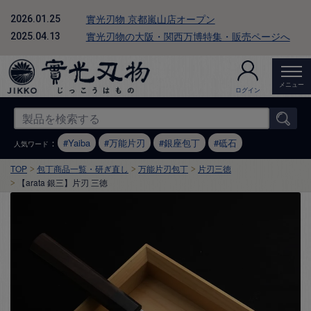
實光刃物 京都嵐山店オープン
2026.01.25
實光刃物の大阪・関西万博特集・販売ページへ
2025.04.13
メニュー
ログイン
：
Yaiba
万能片刃
銀座包丁
砥石
人気ワード
TOP
包丁商品一覧・研ぎ直し
万能片刃包丁
片刃三徳
【arata 銀三】片刃 三徳