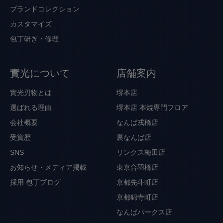
ブランドコレクション
カスタマイズ
包丁研ぎ・修理
實光について
店舗案内
實光刃物とは
堺本店
選ばれる理由
堺本店 本焼専門フロア
会社概要
なんば戎橋店
受賞歴
裏なんば店
SNS
リンクス梅田店
お知らせ・メディア掲載
東京合羽橋店
採用
包丁ブログ
京都先斗町店
京都錦寺町店
なんばパークス店