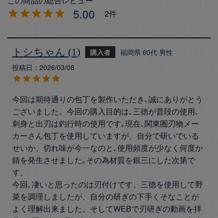
5.00
2
トシちゃん
1
購入者
福岡県
60代
男性
投稿日
2026/03/08
今回は期待通りの包丁を製作いただき､誠にありがとう
ございました。今回の購入目的は､三徳が普段の使用､
刺身と出刃は釣行時の使用です｡現在､関東圏刃物メー
カーさん包丁を使用していますが、自分で研いでいる
せいか、切れ味が今一なのと､使用頻度が少なく何度か
錆を発生させました｡その為材質を銀三にした次第で
す。

今回､凄いと思ったのは刃付けです。三徳を使用して野
菜を調理しましたが、自分の研ぎの下手くそなことが
よく理解出来ました。そしてWEBで刃研ぎの動画を拝