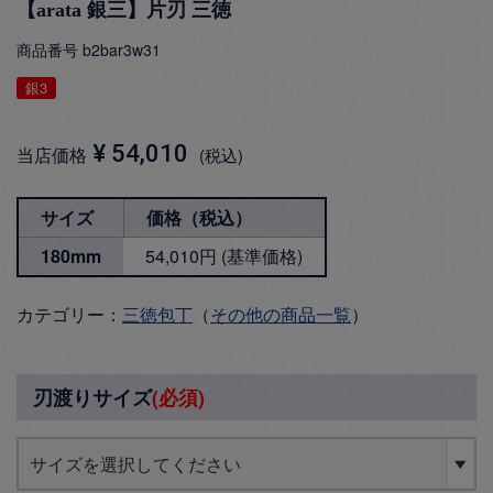
【arata 銀三】片刃 三徳
商品番号
b2bar3w31
銀3
¥
54,010
当店価格
税込
サイズ
価格（税込）
180mm
54,010円 (基準価格)
カテゴリー：
三徳包丁
（
その他の商品一覧
）
刃渡りサイズ
(必須)