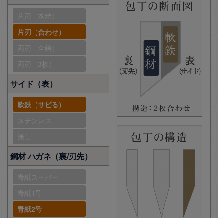
片刃（本焼）
片刃（合わせ）
両刃（全鋼）
両刃（3枚）
サイド（表）
軟鉄（サビる）
ステンレス
無し
鋼材 ハガネ（裏/刃先）
青紙スーパー
青紙1号
青紙2号