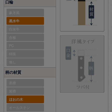
口輪
象牙風
黒水牛
白水牛
合板
PC
特殊
無し
柄の材質
黒檀
紫檀
ほおの木
オールステン