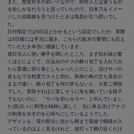
また、歴史好きの若い子なので、絶対人とは違うもの
を欲しがるだろうと思っていたので、日本刀をイメー
ジした紋鍛錬を見つけたときは鳥肌が立つ思いでし
た。

日付指定では5日ほどかかるという設定でしたが、実際
は3日後には手元に届き、こちらの急ぎの要望にも応え
ていただき本当に感謝しています。

後日当人に使い勝手を聞いたところ、まず切れ味が驚
くほどによくて、仕込みのナスの飾り包丁を入れてみ
たら普通に切り落としちゃったとのこと。活けサバの
皮もなでる程度でスゥと切れ、刺身の角の立ち具合が
まるで違い、飾り包丁も何の苦もないと、大変ご満悦
でした。普段それほど楽しそうに魚を捌いている様子
でもないのに、「サバを切らせろー」と叫んでいまし
た(笑)久々に料理が純粋に楽しく、次に来る活けアナゴ
の刺身を出すのを心待ちにしているようでした。

デザインも、背の部分に先から柄まで直線で模様が入
っているのはよく見るけれど、波打って柄の近くだけ