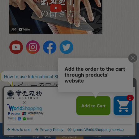
レビューでワクチン寄付
商品レビューを書いて頂くと1人分ワクチンを寄付して
います。
商品一覧
店舗
カート
研ぎ・修理
實光とは