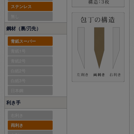
ステンレス
無し
鋼材（裏/刃先）
青紙スーパー
青紙1号
青紙2号
白紙2号
白紙3号
日本鋼
利き手
右利き
両利き