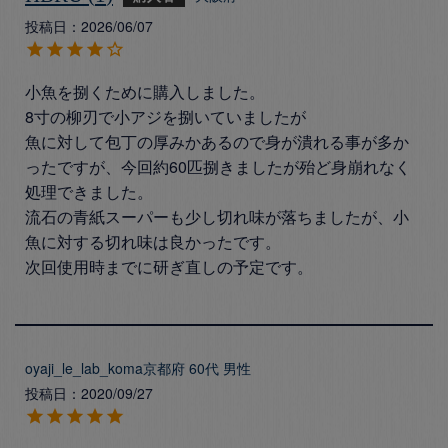
投稿日
2026/06/07
小魚を捌くために購入しました。

8寸の柳刃で小アジを捌いていましたが

魚に対して包丁の厚みかあるので身が潰れる事が多か
ったですが、今回約60匹捌きましたが殆ど身崩れなく
処理できました。

流石の青紙スーパーも少し切れ味が落ちましたが、小
魚に対する切れ味は良かったです。

次回使用時までに研ぎ直しの予定です。

oyaji_le_lab_koma
京都府
60代
男性
投稿日
2020/09/27