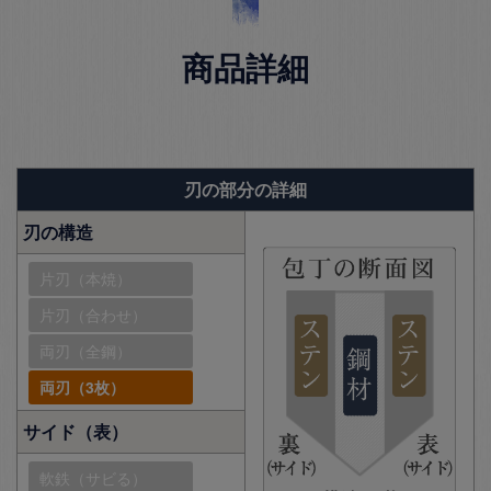
商品詳細
刃の部分の詳細
刃の構造
片刃（本焼）
片刃（合わせ）
両刃（全鋼）
両刃（3枚）
サイド（表）
軟鉄（サビる）