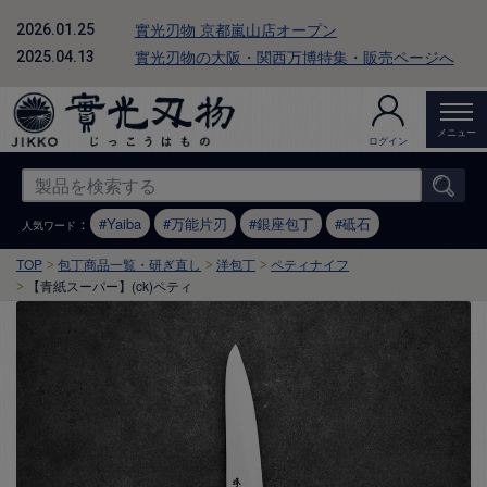
實光刃物 京都嵐山店オープン
2026.01.25
實光刃物の大阪・関西万博特集・販売ページへ
2025.04.13
メニュー
ログイン
：
Yaiba
万能片刃
銀座包丁
砥石
人気ワード
TOP
包丁商品一覧・研ぎ直し
洋包丁
ペティナイフ
【青紙スーパー】(ck)ペティ