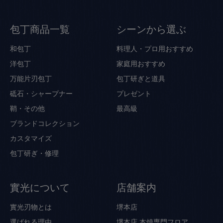
包丁商品一覧
シーンから選ぶ
和包丁
料理人・プロ用おすすめ
洋包丁
家庭用おすすめ
万能片刃包丁
包丁研ぎと道具
砥石・シャープナー
プレゼント
鞘・その他
最高級
ブランドコレクション
カスタマイズ
包丁研ぎ・修理
實光について
店舗案内
實光刃物とは
堺本店
選ばれる理由
堺本店 本焼専門フロア