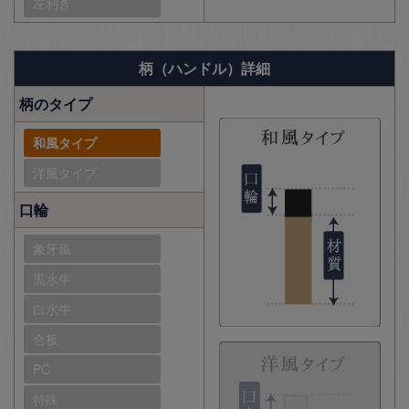
左利き
柄（ハンドル）詳細
柄のタイプ
和風タイプ
洋風タイプ
口輪
象牙風
黒水牛
白水牛
合板
PC
特殊