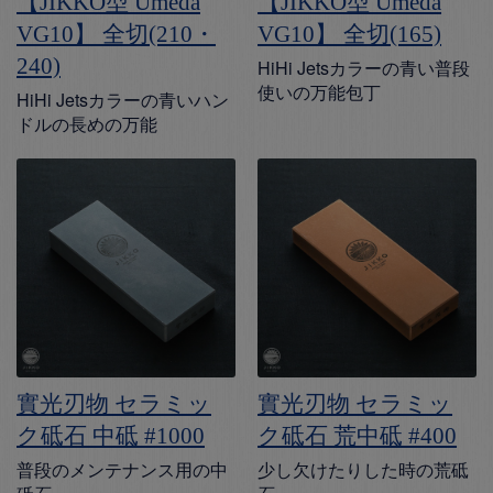
【JIKKO型 Umeda
【JIKKO型 Umeda
VG10】 全切(210・
VG10】 全切(165)
240)
HiHi Jetsカラーの青い普段
使いの万能包丁
HiHi Jetsカラーの青いハン
ドルの長めの万能
實光刃物 セラミッ
實光刃物 セラミッ
ク砥石 中砥 #1000
ク砥石 荒中砥 #400
普段のメンテナンス用の中
少し欠けたりした時の荒砥