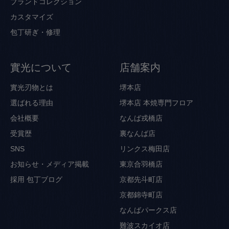
ブランドコレクション
カスタマイズ
包丁研ぎ・修理
實光について
店舗案内
實光刃物とは
堺本店
選ばれる理由
堺本店 本焼専門フロア
会社概要
なんば戎橋店
受賞歴
裏なんば店
SNS
リンクス梅田店
お知らせ・メディア掲載
東京合羽橋店
採用
包丁ブログ
京都先斗町店
京都錦寺町店
なんばパークス店
難波スカイオ店