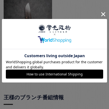
【JIKKO型 ロコ ダ
マスカス SG2】 全
切(165)
家庭用のカッコいい万能包
丁
王様のブランチ番組情報