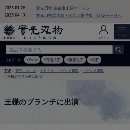
實光刃物 京都嵐山店オープン
2026.01.25
實光刃物の大阪・関西万博特集・販売ページへ
2025.04.13
メニュー
ログイン
：
Yaiba
万能片刃
銀座包丁
砥石
人気ワード
TOP
實光について
お知らせ・メディア掲載
メディア掲載
王様のブランチに出演
王様のブランチに出演