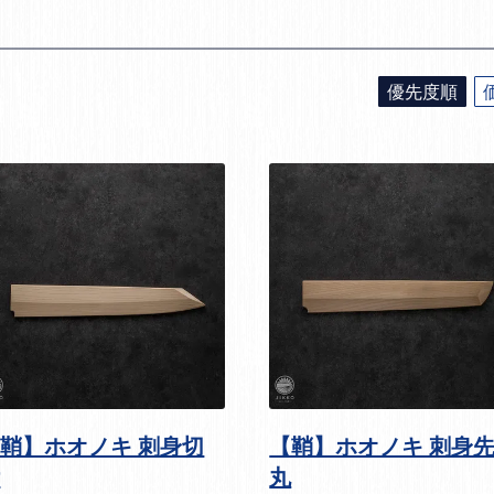
優先度順
鞘】ホオノキ 刺身切
【鞘】ホオノキ 刺身
付
丸