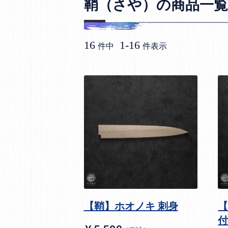
鞘（さや）の商品一覧
16
1
-
16
件中
件表示
【鞘】ホオノキ 刺身
【