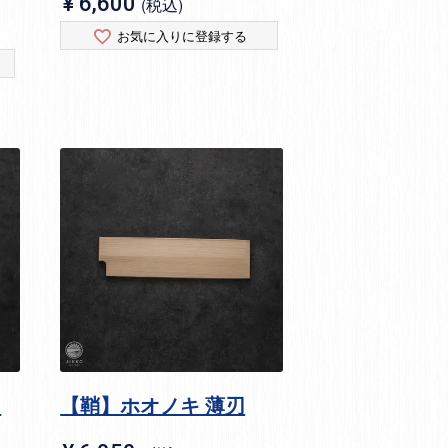
¥
6,600
税込
お気に入りに登録する
刃
【鞘】ホオノキ 薄刃