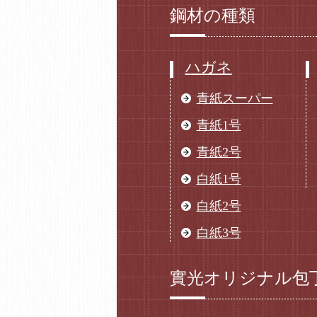
鋼材の種類
ハガネ
青紙スーパー
青紙1号
青紙2号
白紙1号
白紙2号
白紙3号
實光オリジナル包