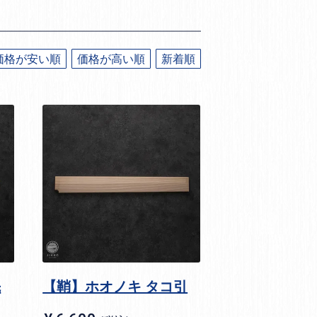
価格が安い順
価格が高い順
新着順
先
【鞘】ホオノキ タコ引