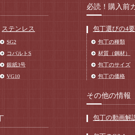
必読！購入前
ステンレス
包丁選びの4
SG2
包丁の種類
コバルトS
材質（鋼材）
銀紙3号
包丁のサイズ
VG10
包丁の価格
その他の情報
包丁の動画解
丁