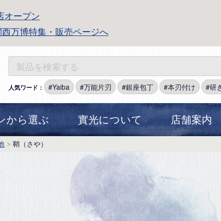
店オープン
関西万博特集・販売ページへ
Yaiba
万能片刃
銀座包丁
本刃付け
研
人気ワード：
ンから選ぶ
實光について
店舗案内
他
鞘（さや）