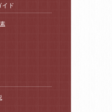
ガイド
要素
説