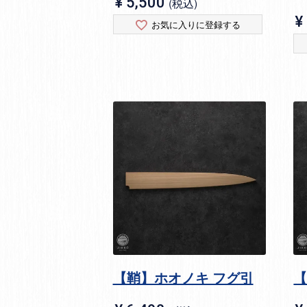
¥
5,500
税込
¥
お気に入りに登録する
【鞘】ホオノキ フグ引
【