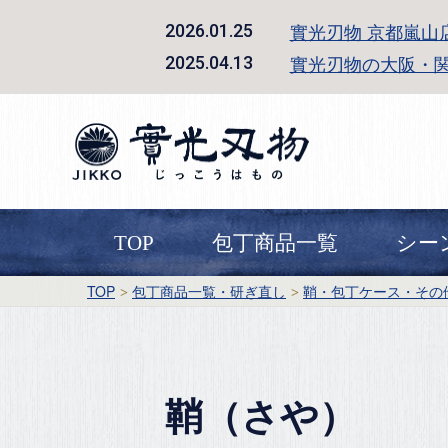
實光刃物 京都嵐山
2026.01.25
實光刃物の大阪・
2025.04.13
TOP
包丁商品一覧
シー
TOP
包丁商品一覧・研ぎ直し
鞘・包丁ケース・その
鞘（さや）