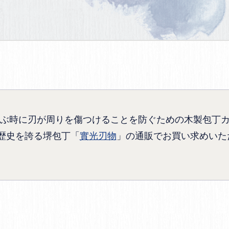
ぶ時に刃が周りを傷つけることを防ぐための木製包丁
の歴史を誇る堺包丁「
實光刃物
」の通販でお買い求めいた