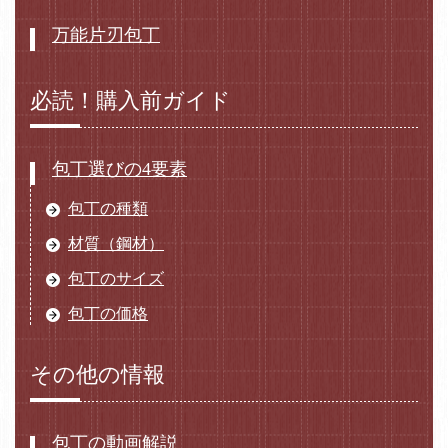
万能片刃包丁
必読！購入前ガイド
包丁選びの4要素
包丁の種類
材質（鋼材）
包丁のサイズ
包丁の価格
その他の情報
包丁の動画解説