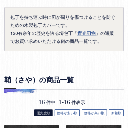
包丁を持ち運ぶ時に刃が周りを傷つけることを防ぐ
ための木製包丁カバーです。
120有余年の歴史を誇る堺包丁「
實光刃物
」の通販
でお買い求めいただける鞘の商品一覧です。
鞘（さや）の商品一覧
16
1
-
16
件中
件表示
優先度順
価格が安い順
価格が高い順
新着順