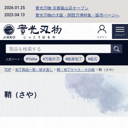
實光刃物 京都嵐山店オープン
2026.01.25
實光刃物の大阪・関西万博特集・販売ページへ
2025.04.13
メニュー
ログイン
：
Yaiba
万能片刃
銀座包丁
砥石
人気ワード
TOP
包丁商品一覧・研ぎ直し
鞘・包丁ケース・その他
鞘（さや）
鞘（さや）