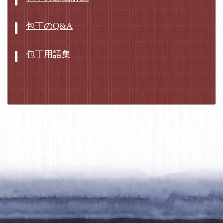
包丁のQ&A
包丁用語集