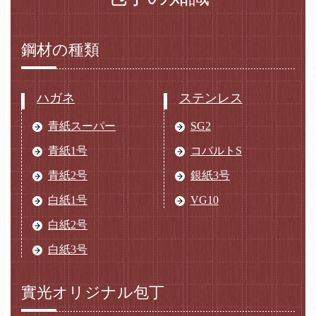
鋼材の種類
ハガネ
ステンレス
青紙スーパー
SG2
青紙1号
コバルトS
青紙2号
銀紙3号
白紙1号
VG10
白紙2号
白紙3号
實光オリジナル包丁