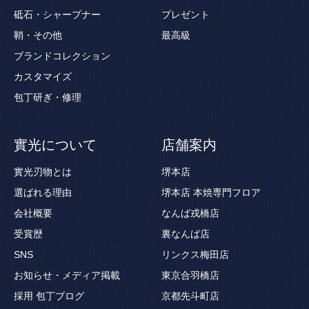
砥石・シャープナー
プレゼント
鞘・その他
最高級
ブランドコレクション
カスタマイズ
包丁研ぎ・修理
實光について
店舗案内
實光刃物とは
堺本店
選ばれる理由
堺本店 本焼専門フロア
会社概要
なんば戎橋店
受賞歴
裏なんば店
SNS
リンクス梅田店
お知らせ・メディア掲載
東京合羽橋店
採用
包丁ブログ
京都先斗町店