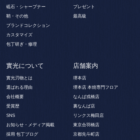
砥石・シャープナー
プレゼント
鞘・その他
最高級
ブランドコレクション
カスタマイズ
包丁研ぎ・修理
實光について
店舗案内
實光刃物とは
堺本店
選ばれる理由
堺本店 本焼専門フロア
会社概要
なんば戎橋店
受賞歴
裏なんば店
SNS
リンクス梅田店
お知らせ・メディア掲載
東京合羽橋店
採用
包丁ブログ
京都先斗町店