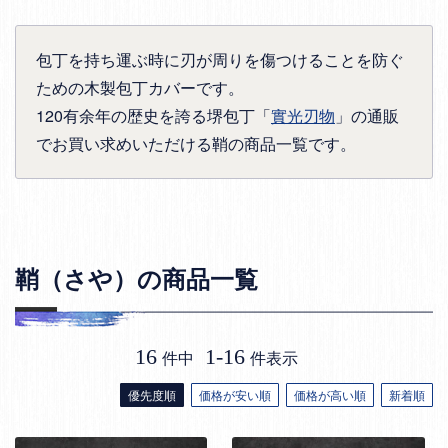
包丁を持ち運ぶ時に刃が周りを傷つけることを防ぐ
ための木製包丁カバーです。
120有余年の歴史を誇る堺包丁「
實光刃物
」の通販
でお買い求めいただける鞘の商品一覧です。
鞘（さや）の商品一覧
16
1
-
16
件中
件表示
優先度順
価格が安い順
価格が高い順
新着順