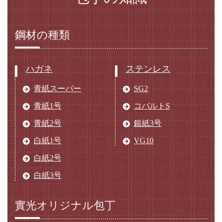
鋼材の種類
ハガネ
ステンレス
青紙スーパー
SG2
青紙1号
コバルトS
青紙2号
銀紙3号
白紙1号
VG10
白紙2号
白紙3号
實光オリジナル包丁