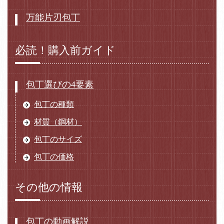
万能片刃包丁
必読！購入前ガイド
包丁選びの4要素
包丁の種類
材質（鋼材）
包丁のサイズ
包丁の価格
その他の情報
包丁の動画解説