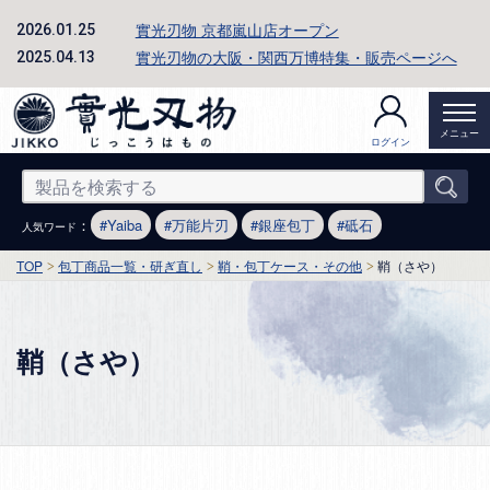
實光刃物 京都嵐山店オープン
2026.01.25
實光刃物の大阪・関西万博特集・販売ページへ
2025.04.13
メニュー
ログイン
：
Yaiba
万能片刃
銀座包丁
砥石
人気ワード
TOP
包丁商品一覧・研ぎ直し
鞘・包丁ケース・その他
鞘（さや）
鞘（さや）