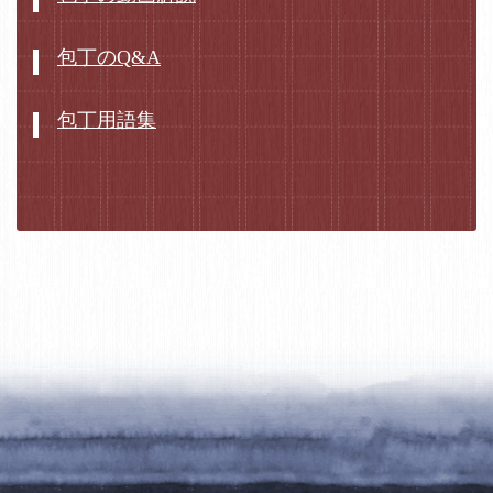
包丁のQ&A
包丁用語集