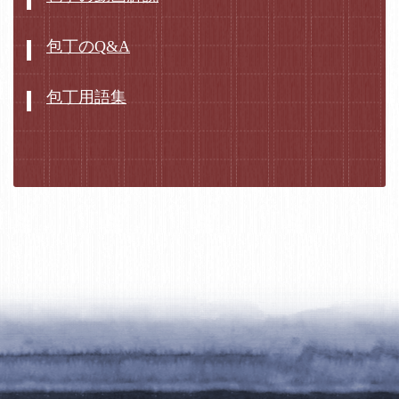
包丁のQ&A
包丁用語集