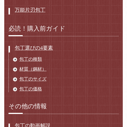
万能片刃包丁
必読！購入前ガイド
包丁選びの4要素
包丁の種類
材質（鋼材）
包丁のサイズ
包丁の価格
その他の情報
包丁の動画解説