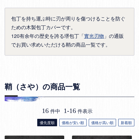
包丁を持ち運ぶ時に刃が周りを傷つけることを防ぐ
ための木製包丁カバーです。
120有余年の歴史を誇る堺包丁「
實光刃物
」の通販
でお買い求めいただける鞘の商品一覧です。
鞘（さや）の商品一覧
16
1
-
16
件中
件表示
優先度順
価格が安い順
価格が高い順
新着順