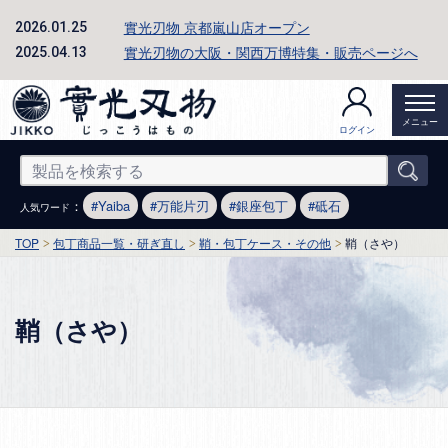
實光刃物 京都嵐山店オープン
2026.01.25
實光刃物の大阪・関西万博特集・販売ページへ
2025.04.13
メニュー
ログイン
：
Yaiba
万能片刃
銀座包丁
砥石
人気ワード
TOP
包丁商品一覧・研ぎ直し
鞘・包丁ケース・その他
鞘（さや）
鞘（さや）