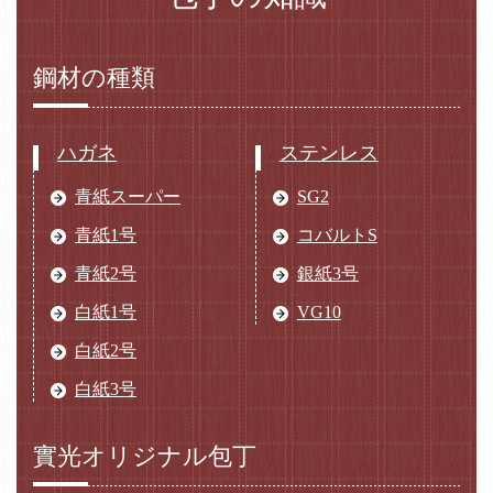
鋼材の種類
ハガネ
ステンレス
青紙スーパー
SG2
青紙1号
コバルトS
青紙2号
銀紙3号
白紙1号
VG10
白紙2号
白紙3号
實光オリジナル包丁