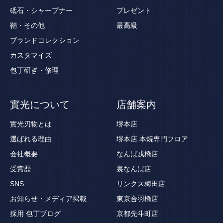
砥石・シャープナー
プレゼント
鞘・その他
最高級
ブランドコレクション
カスタマイズ
包丁研ぎ・修理
實光について
店舗案内
實光刃物とは
堺本店
選ばれる理由
堺本店 本焼専門フロア
会社概要
なんば戎橋店
受賞歴
裏なんば店
SNS
リンクス梅田店
お知らせ・メディア掲載
東京合羽橋店
採用
包丁ブログ
京都先斗町店