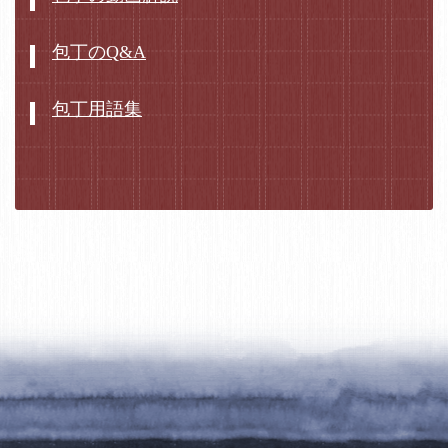
包丁のQ&A
包丁用語集