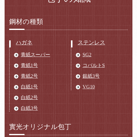
鋼材の種類
ハガネ
ステンレス
青紙スーパー
SG2
青紙1号
コバルトS
青紙2号
銀紙3号
白紙1号
VG10
白紙2号
白紙3号
實光オリジナル包丁