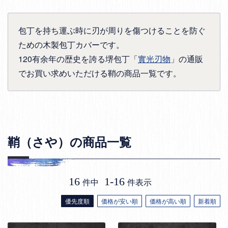
包丁を持ち運ぶ時に刃が周りを傷つけることを防ぐ
ための木製包丁カバーです。
120有余年の歴史を誇る堺包丁「
實光刃物
」の通販
でお買い求めいただける鞘の商品一覧です。
鞘（さや）の商品一覧
16
1
-
16
件中
件表示
優先度順
価格が安い順
価格が高い順
新着順