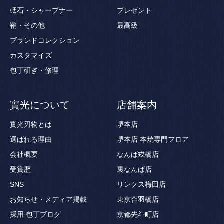
砥石・シャープナー
プレゼント
鞘・その他
最高級
ブランドコレクション
カスタマイズ
包丁研ぎ・修理
實光について
店舗案内
實光刃物とは
堺本店
選ばれる理由
堺本店 本焼専門フロア
会社概要
なんば戎橋店
受賞歴
裏なんば店
SNS
リンクス梅田店
お知らせ・メディア掲載
東京合羽橋店
採用
包丁ブログ
京都先斗町店