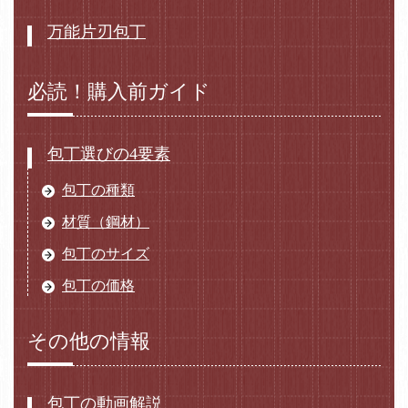
万能片刃包丁
必読！購入前ガイド
包丁選びの4要素
包丁の種類
材質（鋼材）
包丁のサイズ
包丁の価格
その他の情報
包丁の動画解説