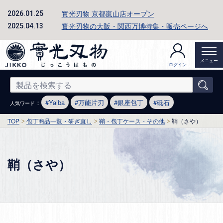
實光刃物 京都嵐山店オープン
2026.01.25
實光刃物の大阪・関西万博特集・販売ページへ
2025.04.13
メニュー
ログイン
：
Yaiba
万能片刃
銀座包丁
砥石
人気ワード
TOP
包丁商品一覧・研ぎ直し
鞘・包丁ケース・その他
鞘（さや）
鞘（さや）