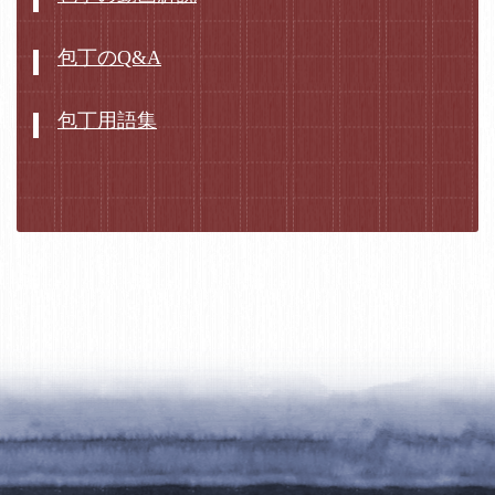
包丁のQ&A
包丁用語集