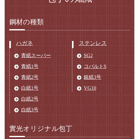
鋼材の種類
ハガネ
ステンレス
青紙スーパー
SG2
青紙1号
コバルトS
青紙2号
銀紙3号
白紙1号
VG10
白紙2号
白紙3号
實光オリジナル包丁