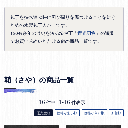
包丁を持ち運ぶ時に刃が周りを傷つけることを防ぐ
ための木製包丁カバーです。
120有余年の歴史を誇る堺包丁「
實光刃物
」の通販
でお買い求めいただける鞘の商品一覧です。
鞘（さや）の商品一覧
16
1
-
16
件中
件表示
優先度順
価格が安い順
価格が高い順
新着順