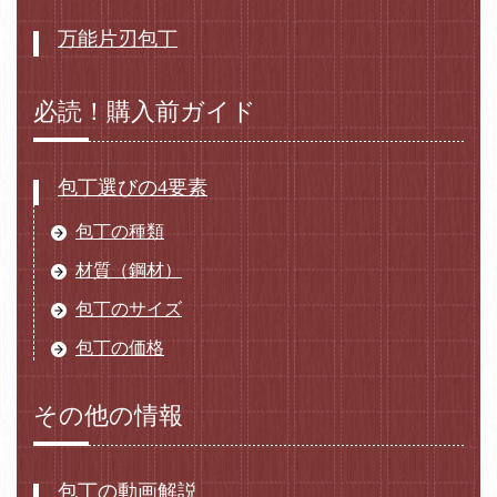
万能片刃包丁
必読！購入前ガイド
包丁選びの4要素
包丁の種類
材質（鋼材）
包丁のサイズ
包丁の価格
その他の情報
包丁の動画解説