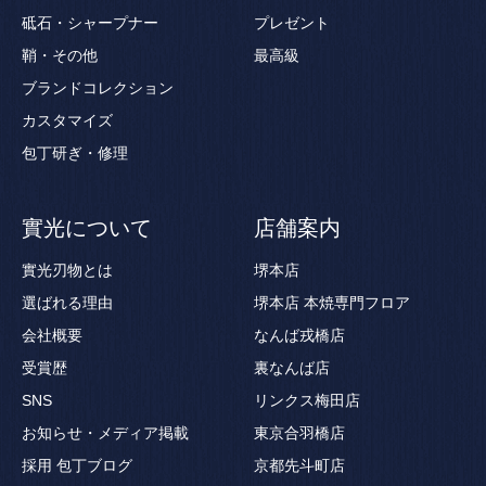
砥石・シャープナー
プレゼント
鞘・その他
最高級
ブランドコレクション
カスタマイズ
包丁研ぎ・修理
實光について
店舗案内
實光刃物とは
堺本店
選ばれる理由
堺本店 本焼専門フロア
会社概要
なんば戎橋店
受賞歴
裏なんば店
SNS
リンクス梅田店
お知らせ・メディア掲載
東京合羽橋店
採用
包丁ブログ
京都先斗町店