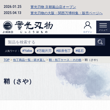
實光刃物 京都嵐山店オープン
2026.01.25
實光刃物の大阪・関西万博特集・販売ページへ
2025.04.13
メニュー
ログイン
：
Yaiba
万能片刃
銀座包丁
砥石
人気ワード
TOP
包丁商品一覧・研ぎ直し
鞘・包丁ケース・その他
鞘（さや）
鞘（さや）