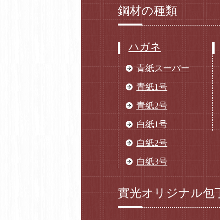
鋼材の種類
ハガネ
青紙スーパー
青紙1号
青紙2号
白紙1号
白紙2号
白紙3号
實光オリジナル包