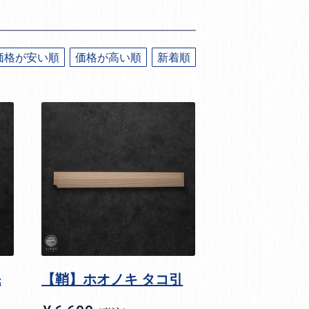
価格が安い順
価格が高い順
新着順
先
【鞘】ホオノキ タコ引