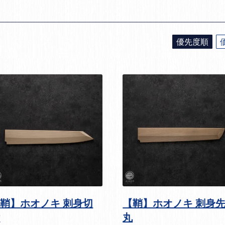
優先度順
鞘】ホオノキ 刺身切
【鞘】ホオノキ 刺身
付
丸