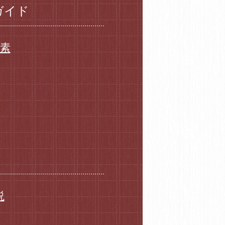
ガイド
要素
説