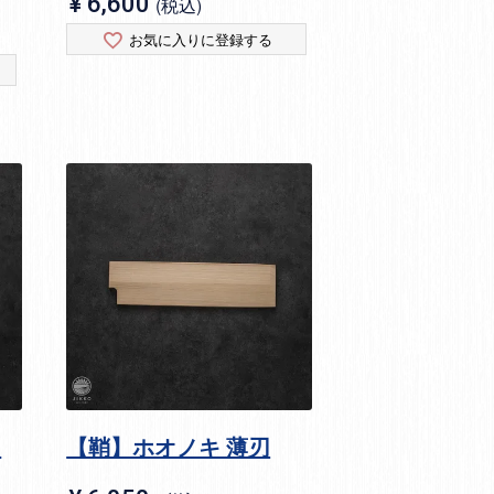
¥
6,600
税込
お気に入りに登録する
刃
【鞘】ホオノキ 薄刃