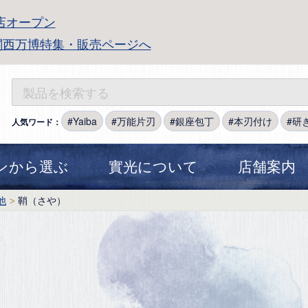
店オープン
関西万博特集・販売ページへ
Yaiba
万能片刃
銀座包丁
本刃付け
研
人気ワード：
ンから選ぶ
實光について
店舗案内
他
鞘（さや）