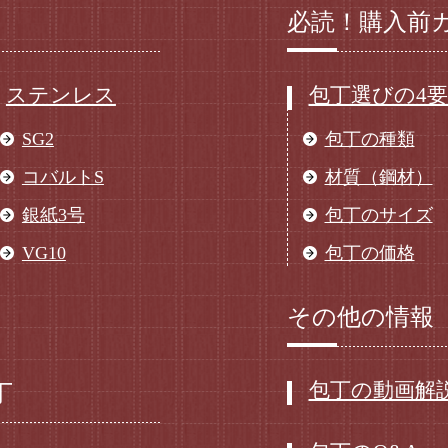
必読！購入前
ステンレス
包丁選びの4
SG2
包丁の種類
コバルトS
材質（鋼材）
銀紙3号
包丁のサイズ
VG10
包丁の価格
その他の情報
包丁の動画解
丁