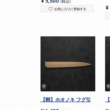
¥
5,500
税込
¥
お気に入りに登録する
【鞘】ホオノキ フグ引
【