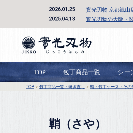
實光刃物 京都嵐山
2026.01.25
實光刃物の大阪・
2025.04.13
TOP
包丁商品一覧
シー
TOP
包丁商品一覧・研ぎ直し
鞘・包丁ケース・その
鞘（さや）