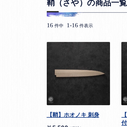
鞘（さや）の商品一覧
16
1
-
16
件中
件表示
【鞘】ホオノキ 刺身
【