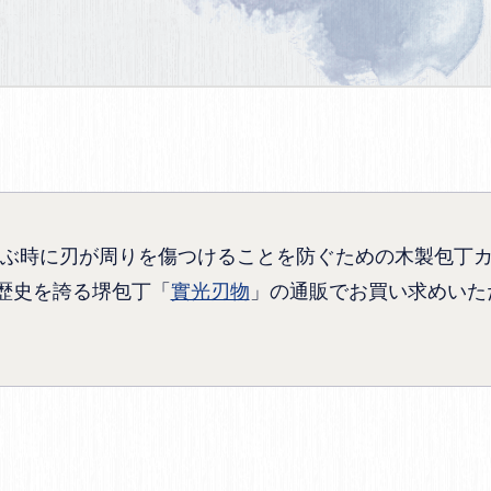
ぶ時に刃が周りを傷つけることを防ぐための木製包丁
の歴史を誇る堺包丁「
實光刃物
」の通販でお買い求めいた